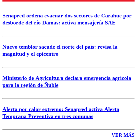
Senapred ordena evacuar dos sectores de Carahue por
Correo
desborde del río Damas: activa mensajería SAE
Nuevo temblor sacude el norte del país: revisa la
magnitud y el epicentro
Enviar comentario
Ministerio de Agricultura declara emergencia agrícola
para la región de Ñuble
Alerta por calor extremo: Senapred activa Alerta
Temprana Preventiva en tres comunas
VER MÁS