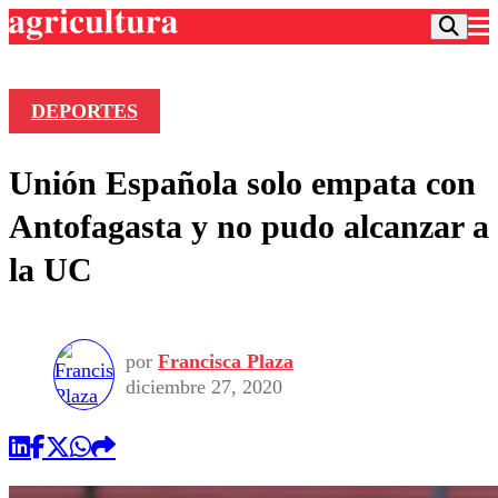
DEPORTES
Podcast
Unión Española solo empata con
Frecuencias
Agricultura TV
Antofagasta y no pudo alcanzar a
Deportes
la UC
Entretención
Colo Colo
Noticias
Motor
Vida Social
Otros Deportes
Dato Practico
Publicaciones en medios
por
Francisca Plaza
Seleccion Chilena
Economía
Opinión
diciembre 27, 2020
Torneo Internacional
Internacional
Programas
Torneo Nacional
Nacional
Comercial
Universidad Católica
Política
Universidad de Chile
Sustentabilidad