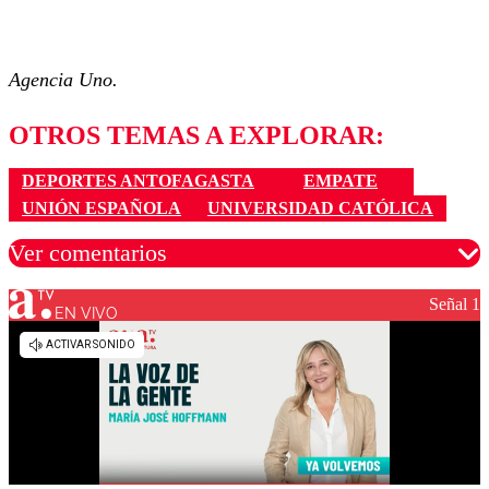
Agencia Uno.
OTROS TEMAS A EXPLORAR:
DEPORTES ANTOFAGASTA
EMPATE
UNIÓN ESPAÑOLA
UNIVERSIDAD CATÓLICA
Ver comentarios
Señal 1
EN VIVO
Los comentarios son moderados para garantizar un
diálogo respetuoso.
Nombre
Correo