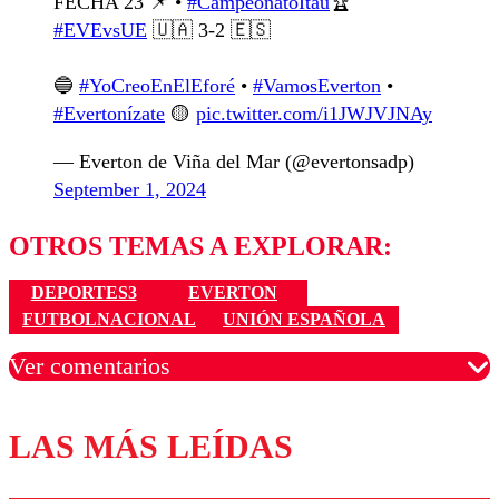
FECHA 23 📌 •
#CampeonatoItaú
🏆
#EVEvsUE
🇺🇦 3-2 🇪🇸
🔵
#YoCreoEnElEforé
•
#VamosEverton
•
#Evertonízate
🟡
pic.twitter.com/i1JWJVJNAy
— Everton de Viña del Mar (@evertonsadp)
September 1, 2024
OTROS TEMAS A EXPLORAR:
DEPORTES3
EVERTON
FUTBOLNACIONAL
UNIÓN ESPAÑOLA
Ver comentarios
LAS MÁS LEÍDAS
Los comentarios son moderados para garantizar un
diálogo respetuoso.
Nombre