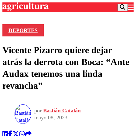
DEPORTES
Podcast
Vicente Pizarro quiere dejar
Frecuencias
Agricultura TV
atrás la derrota con Boca: “Ante
Deportes
Audax tenemos una linda
Entretención
Colo Colo
Noticias
revancha”
Motor
Vida Social
Otros Deportes
Dato Practico
Publicaciones en medios
Seleccion Chilena
Economía
Opinión
Torneo Internacional
Internacional
por
Bastián Catalán
Programas
Torneo Nacional
Nacional
mayo 08, 2023
Comercial
Universidad Católica
Política
Universidad de Chile
Sustentabilidad