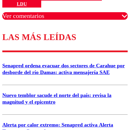
LDU
Ver comentarios
LAS MÁS LEÍDAS
Los comentarios son moderados para garantizar un
diálogo respetuoso.
Nombre
Senapred ordena evacuar dos sectores de Carahue por
Correo
desborde del río Damas: activa mensajería SAE
Nuevo temblor sacude el norte del país: revisa la
magnitud y el epicentro
Enviar comentario
Alerta por calor extremo: Senapred activa Alerta