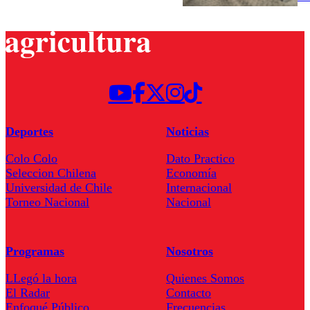
Deportes
Noticias
Colo Colo
Dato Practico
Seleccion Chilena
Economía
Universidad de Chile
Internacional
Torneo Nacional
Nacional
Programas
Nosotros
LLegó la hora
Quienes Somos
El Radar
Contacto
Enfoqué Público
Frecuencias