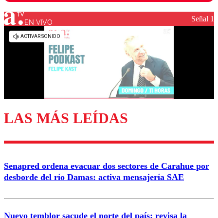
Señal 1
EN VIVO
Los comentarios son moderados para garantizar un
diálogo respetuoso.
Nombre
Correo
LAS MÁS LEÍDAS
Enviar comentario
Senapred ordena evacuar dos sectores de Carahue por
desborde del río Damas: activa mensajería SAE
Nuevo temblor sacude el norte del país: revisa la