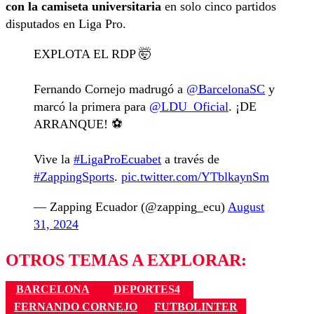
con la camiseta universitaria
en solo cinco partidos
disputados en Liga Pro.
EXPLOTA EL RDP 🤯
Fernando Cornejo madrugó a
@BarcelonaSC
y
marcó la primera para
@LDU_Oficial
. ¡DE
ARRANQUE! ⚽️
Vive la
#LigaProEcuabet
a través de
#ZappingSports
.
pic.twitter.com/YTblkaynSm
— Zapping Ecuador (@zapping_ecu)
August
31, 2024
OTROS TEMAS A EXPLORAR:
BARCELONA
DEPORTES4
FERNANDO CORNEJO
FUTBOLINTER