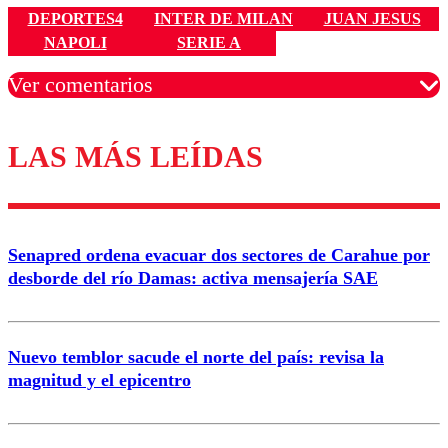
DEPORTES4
INTER DE MILAN
JUAN JESUS
NAPOLI
SERIE A
Ver comentarios
LAS MÁS LEÍDAS
Los comentarios son moderados para garantizar un
diálogo respetuoso.
Nombre
Senapred ordena evacuar dos sectores de Carahue por
Correo
desborde del río Damas: activa mensajería SAE
Nuevo temblor sacude el norte del país: revisa la
magnitud y el epicentro
Enviar comentario