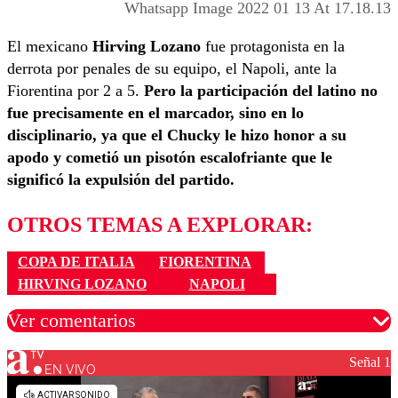
Whatsapp Image 2022 01 13 At 17.18.13
El mexicano
Hirving Lozano
fue protagonista en la
derrota por penales de su equipo, el Napoli, ante la
Fiorentina por 2 a 5.
Pero la participación del latino no
fue precisamente en el marcador, sino en lo
disciplinario, ya que el Chucky le hizo honor a su
apodo y cometió un pisotón escalofriante que le
significó la expulsión del partido.
OTROS TEMAS A EXPLORAR:
COPA DE ITALIA
FIORENTINA
HIRVING LOZANO
NAPOLI
Ver comentarios
Señal 1
EN VIVO
Los comentarios son moderados para garantizar un
diálogo respetuoso.