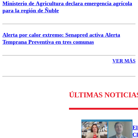
Ministerio de Agricultura declara emergencia agrícola
para la región de Ñuble
Alerta por calor extremo: Senapred activa Alerta
Temprana Preventiva en tres comunas
VER MÁS
ÚLTIMAS NOTICIA
El
Cl