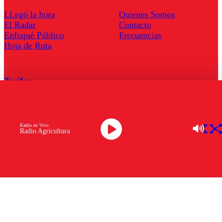
LLegó la hora
Quienes Somos
El Radar
Contacto
Enfoqué Público
Frecuencias
Hoja de Ruta
Tarifas
Comercial
Tarifas Servel Radio
Radio en Vivo
Radio Agricultura
Radio en Vivo
TV en Vivo
Descarga la APP