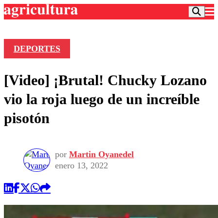
DEPORTES
Podcast
[Video] ¡Brutal! Chucky Lozano
Frecuencias
Agricultura TV
vio la roja luego de un increíble
Deportes
pisotón
Entretención
Colo Colo
Noticias
Motor
Vida Social
Otros Deportes
Dato Practico
por
Martin Oyanedel
Publicaciones en medios
Seleccion Chilena
Economía
enero 13, 2022
Opinión
Torneo Internacional
Internacional
Programas
Torneo Nacional
Nacional
Comercial
Universidad Católica
Política
Universidad de Chile
Sustentabilidad