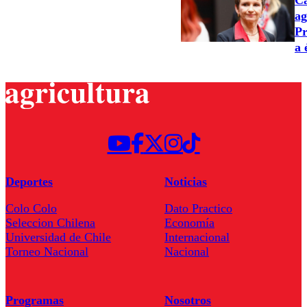
Ca
ag
Pr
a 
Deportes
Noticias
Colo Colo
Dato Practico
Seleccion Chilena
Economía
Universidad de Chile
Internacional
Torneo Nacional
Nacional
Programas
Nosotros