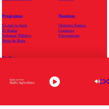
Programas
Nosotros
LLegó la hora
Quienes Somos
El Radar
Contacto
Enfoqué Público
Frecuencias
Hoja de Ruta
Tarifas
Comercial
Tarifas Servel Radio
Radio en Vivo
Radio Agricultura
Radio en Vivo
TV en Vivo
Descarga la APP