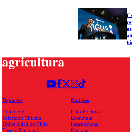
Ex
re
as
al
hí
Deportes
Noticias
Colo Colo
Dato Practico
Seleccion Chilena
Economía
Universidad de Chile
Internacional
Torneo Nacional
Nacional