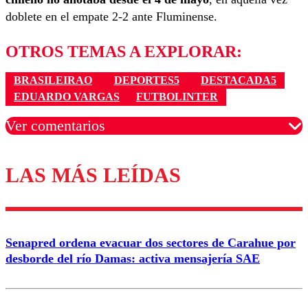
doblete en el empate 2-2 ante Fluminense.
OTROS TEMAS A EXPLORAR:
BRASILEIRAO
DEPORTES5
DESTACADA5
EDUARDO VARGAS
FUTBOLINTER
Ver comentarios
LAS MÁS LEÍDAS
Los comentarios son moderados para garantizar un
diálogo respetuoso.
Nombre
Senapred ordena evacuar dos sectores de Carahue por
Correo
desborde del río Damas: activa mensajería SAE