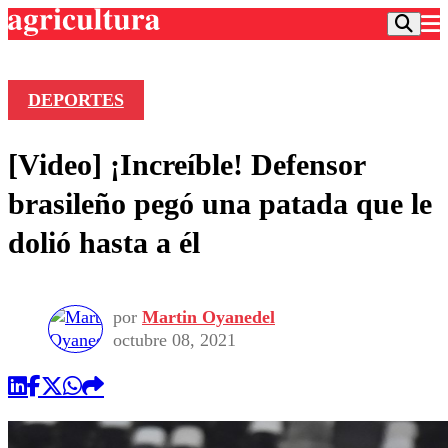
DEPORTES
Podcast
[Video] ¡Increíble! Defensor
Frecuencias
Agricultura TV
brasileño pegó una patada que le
Deportes
dolió hasta a él
Entretención
Colo Colo
Noticias
Motor
Vida Social
Otros Deportes
Dato Practico
por
Martin Oyanedel
Publicaciones en medios
Seleccion Chilena
Economía
octubre 08, 2021
Opinión
Torneo Internacional
Internacional
Programas
Torneo Nacional
Nacional
Comercial
Universidad Católica
Política
Universidad de Chile
Sustentabilidad