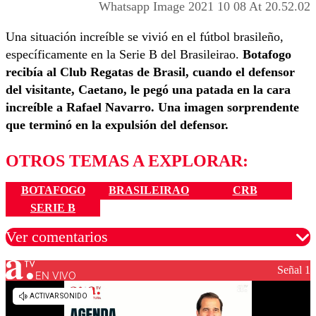
Whatsapp Image 2021 10 08 At 20.52.02
Una situación increíble se vivió en el fútbol brasileño,
específicamente en la Serie B del Brasileirao.
Botafogo
recibía al Club Regatas de Brasil, cuando el defensor
del visitante, Caetano, le pegó una patada en la cara
increíble a Rafael Navarro. Una imagen sorprendente
que terminó en la expulsión del defensor.
OTROS TEMAS A EXPLORAR:
BOTAFOGO
BRASILEIRAO
CRB
SERIE B
Ver comentarios
Señal 1
EN VIVO
Los comentarios son moderados para garantizar un
diálogo respetuoso.