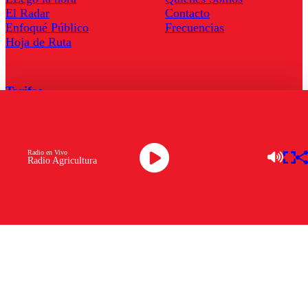
El Radar
Contacto
Enfoqué Público
Frecuencias
Hoja de Ruta
Tarifas
Comercial
Tarifas Servel Radio
Radio en Vivo
Radio Agricultura
Radio en Vivo
TV en Vivo
Descarga la APP