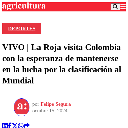
DEPORTES
Podcast
VIVO | La Roja visita Colombia
Frecuencias
Agricultura TV
con la esperanza de mantenerse
Deportes
en la lucha por la clasificación al
Entretención
Colo Colo
Noticias
Mundial
Motor
Vida Social
Otros Deportes
Dato Practico
Publicaciones en medios
Seleccion Chilena
Economía
Opinión
Torneo Internacional
Internacional
por
Felipe Segura
Programas
Torneo Nacional
Nacional
octubre 15, 2024
Comercial
Universidad Católica
Política
Universidad de Chile
Sustentabilidad