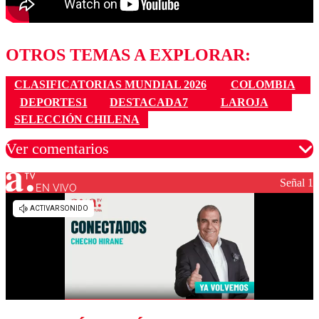
OTROS TEMAS A EXPLORAR:
CLASIFICATORIAS MUNDIAL 2026
COLOMBIA
DEPORTES1
DESTACADA7
LAROJA
SELECCIÓN CHILENA
Ver comentarios
Señal 1
EN VIVO
Los comentarios son moderados para garantizar un
diálogo respetuoso.
Nombre
Correo