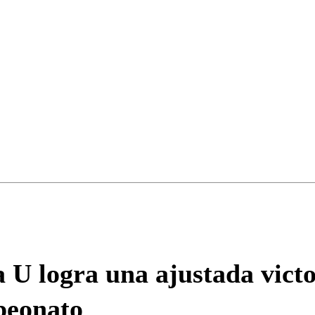
ados para garantizar un diálogo respetuoso.
Correo
Enviar c
a U logra una ajustada vic
peonato