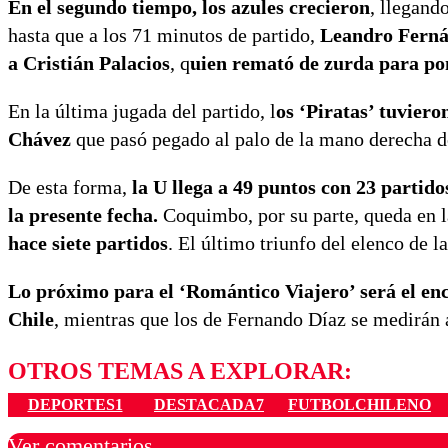
En el segundo tiempo, los azules crecieron
, llegand
hasta que a los 71 minutos de partido,
Leandro Fernán
a Cristián Palacios
, q
uien remató de zurda para pone
En la última jugada del partido, l
os ‘Piratas’ tuvier
Chávez
que pasó pegado al palo de la mano derecha de
De esta forma,
la U llega a 49 puntos con 23 partido
la presente fecha.
Coquimbo, por su parte, queda en l
hace siete partidos
. El último triunfo del elenco de l
Lo próximo para el ‘Romántico Viajero’ será el enc
Chile
, mientras que los de Fernando Díaz se medirán 
OTROS TEMAS A EXPLORAR:
DEPORTES1
DESTACADA7
FUTBOLCHILENO
Ver comentarios