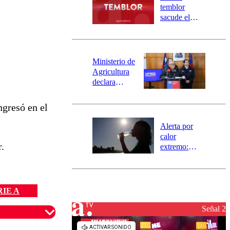
activa
temblor
mensajería
sacude el
SAE
norte del país:
revisa la
magnitud y el
epicentro
Ministerio de
Agricultura
declara
emergencia
agrícola para
ngresó en el
la región de
Ñuble
Alerta por
calor
.
extremo:
Senapred
activa Alerta
Temprana
Preventiva en
RIE A
tres comunas
Señal 2