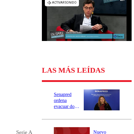
Universidad Católica
Política
Universidad de Chile
Sustentabilidad
LAS MÁS LEÍDAS
Senapred
ordena
evacuar dos
sectores de
Carahue por
desborde del
río Damas:
Serie A
Nuevo