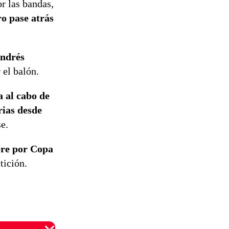
r las bandas,
o pase atrás
Andrés
 el balón.
a al cabo de
rias desde
e.
bre por Copa
tición.