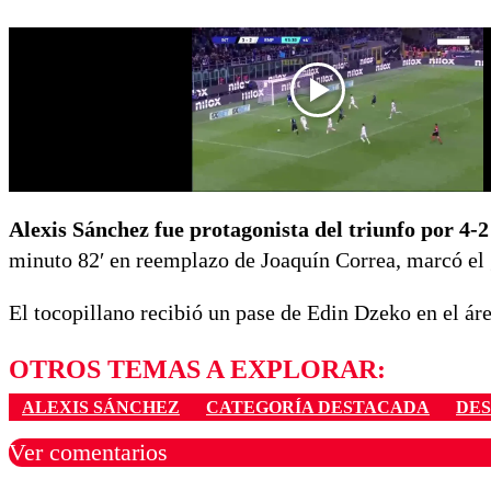
Alexis Sánchez fue protagonista del triunfo por 4-2
minuto 82′ en reemplazo de Joaquín Correa, marcó el g
El tocopillano recibió un pase de Edin Dzeko en el áre
OTROS TEMAS A EXPLORAR:
ALEXIS SÁNCHEZ
CATEGORÍA DESTACADA
DE
Ver comentarios