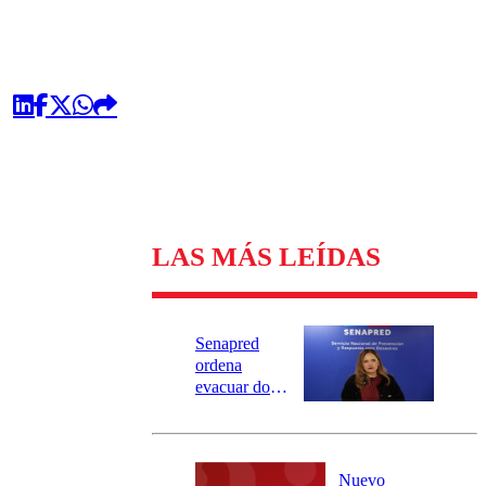
LAS MÁS LEÍDAS
Senapred
ordena
evacuar dos
sectores de
Carahue por
desborde del
río Damas:
Nuevo