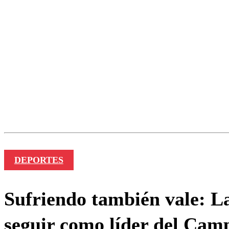
Los comentarios son moder
Nombre
DEPORTES
Sufriendo también vale: L
seguir como líder del Cam