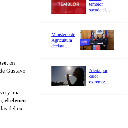
activa
temblor
mensajería
sacude el
SAE
norte del país:
revisa la
magnitud y el
epicentro
Ministerio de
Agricultura
declara
emergencia
agrícola para
oso
, en
la región de
Ñuble
 de Gustavo
Alerta por
calor
extremo:
Senapred
vo y una
activa Alerta
Temprana
o,
el elenco
Preventiva en
das del ex
tres comunas