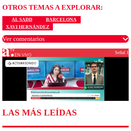
OTROS TEMAS A EXPLORAR:
AL SADD
BARCELONA
XAVI HERNÁNDEZ
Ver comentarios
Señal 1
EN VIVO
Los comentarios son moderados para garantizar un
diálogo respetuoso.
Nombre
Correo
LAS MÁS LEÍDAS
Enviar comentario