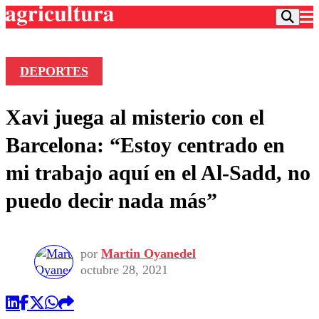
DEPORTES
Podcast
Xavi juega al misterio con el
Frecuencias
Agricultura TV
Barcelona: “Estoy centrado en
Deportes
mi trabajo aquí en el Al-Sadd, no
Entretención
Colo Colo
Noticias
puedo decir nada más”
Motor
Vida Social
Otros Deportes
Dato Practico
Publicaciones en medios
Seleccion Chilena
Economía
Opinión
Torneo Internacional
Internacional
por
Martin Oyanedel
Programas
octubre 28, 2021
Torneo Nacional
Nacional
Comercial
Universidad Católica
Política
Universidad de Chile
Sustentabilidad