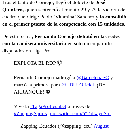
Tras el tanto de Cornejo, llegó el doblete de
José
Quintero,
quien sentenció al minuto 29 y 79 la victoria del
cuadro que dirige Pablo ‘Vitamina’ Sánchez y
lo consolidó
en el primer puesto de la competencia con 15 unidades.
De esta forma,
Fernando Cornejo debutó en las redes
con la camiseta universitaria
en solo cinco partidos
disputados en Liga Pro.
EXPLOTA EL RDP 🤯
Fernando Cornejo madrugó a
@BarcelonaSC
y
marcó la primera para
@LDU_Oficial
. ¡DE
ARRANQUE! ⚽️
Vive la
#LigaProEcuabet
a través de
#ZappingSports
.
pic.twitter.com/YTblkaynSm
— Zapping Ecuador (@zapping_ecu)
August