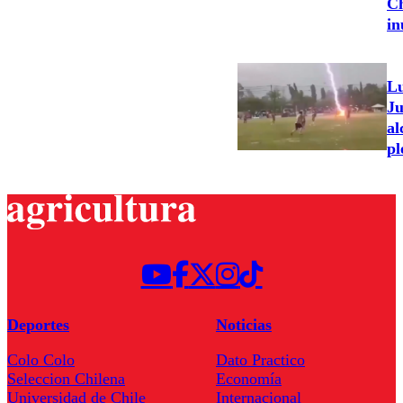
Ch
in
Lu
Ju
al
pl
Deportes
Noticias
Colo Colo
Dato Practico
Seleccion Chilena
Economía
Universidad de Chile
Internacional