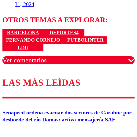
31, 2024
OTROS TEMAS A EXPLORAR:
BARCELONA
DEPORTES4
FERNANDO CORNEJO
FUTBOLINTER
LDU
Ver comentarios
LAS MÁS LEÍDAS
Los comentarios son moderados para garantizar un
diálogo respetuoso.
Nombre
Senapred ordena evacuar dos sectores de Carahue por
Correo
desborde del río Damas: activa mensajería SAE