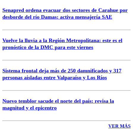
Senapred ordena evacuar dos sectores de Carahue por
desborde del río Damas: activa mensajería SAE
Vuelve la lluvia a la Región Metropolitana: este es el
pronóstico de la DMC para este viernes
Sistema frontal deja más de 250 damnificados y 317
personas aisladas entre Valparaíso y Los Ríos
Nuevo temblor sacude el norte del país: revisa la
magnitud y el epicentro
VER MÁS