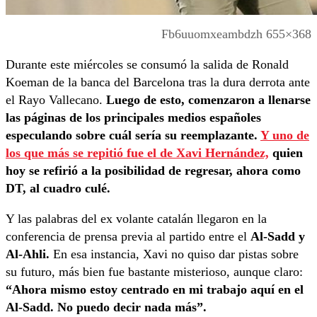
Fb6uuomxeambdzh 655×368
Durante este miércoles se consumó la salida de Ronald
Koeman de la banca del Barcelona tras la dura derrota ante
el Rayo Vallecano.
Luego de esto, comenzaron a llenarse
las páginas de los principales medios españoles
especulando sobre cuál sería su reemplazante.
Y uno de
los que más se repitió fue el de Xavi Hernández,
quien
hoy se refirió a la posibilidad de regresar, ahora como
DT, al cuadro culé.
Y las palabras del ex volante catalán llegaron en la
conferencia de prensa previa al partido entre el
Al-Sadd y
Al-Ahli.
En esa instancia, Xavi no quiso dar pistas sobre
su futuro, más bien fue bastante misterioso, aunque claro:
“Ahora mismo estoy centrado en mi trabajo aquí en el
Al-Sadd. No puedo decir nada más”.