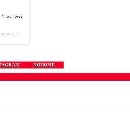
 @raulflores
l
25 Ene, 2019 a las 2:17 PST
STAGRAM
NOHOME
ados para garantizar un diálogo respetuoso.
Correo