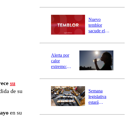
sectores de
Carahue por
desborde del
río Damas:
Nuevo
activa
temblor
mensajería
sacude el
SAE
norte del país:
revisa la
magnitud y el
epicentro
Alerta por
calor
extremo:
Senapred
activa Alerta
rece
su
Temprana
Preventiva en
dida de su
Semana
tres comunas
legislativa
estará
marcada por
mayo
en su
el fin de la
tramitación
del proyecto