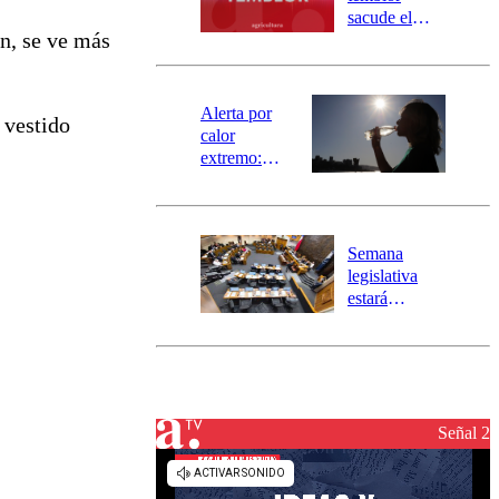
mensajería
sacude el
SAE
ón, se ve más
norte del país:
revisa la
magnitud y el
epicentro
Alerta por
 vestido
calor
extremo:
Senapred
activa Alerta
Temprana
Preventiva en
Semana
tres comunas
legislativa
estará
marcada por
el fin de la
tramitación
del proyecto
de
reconstrucción
Señal 2