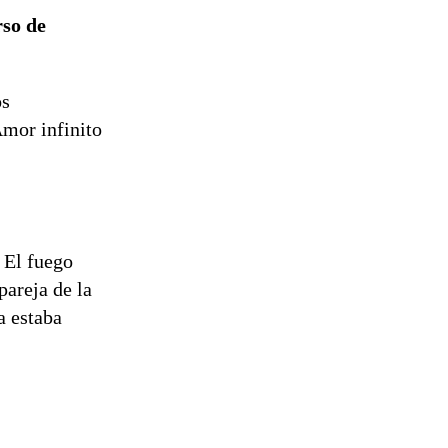
de
so de
reconstrucción
os
Amor infinito
 El fuego
pareja de la
a estaba