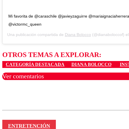
Mi favorita de @caraschile @javieyzaguirre @mariaignaciaherrera
@victormc_queen
Una publicación compartida de
Diana Bolocco
(@dianaboloccof) e
OTROS TEMAS A EXPLORAR:
CATEGORÍA DESTACADA
DIANA BOLOCCO
IN
Ver comentarios
Los comentarios son moder
Nombre
ENTRETENCIÓN