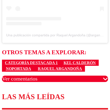
Una publicación compartida por Raquel Argandoña (@argandona.raquel)
OTROS TEMAS A EXPLORAR:
CATEGORÍA DESTACADA 1
KEL CALDERÓN
NOPORTADA
RAQUEL ARGANDOÑA
Ver comentarios
LAS MÁS LEÍDAS
Los comentarios son moderados para garantizar un
diálogo respetuoso.
Nombre