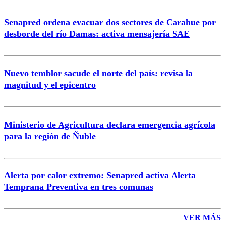
Senapred ordena evacuar dos sectores de Carahue por
Correo
desborde del río Damas: activa mensajería SAE
Nuevo temblor sacude el norte del país: revisa la
magnitud y el epicentro
Enviar comentario
Ministerio de Agricultura declara emergencia agrícola
para la región de Ñuble
Alerta por calor extremo: Senapred activa Alerta
Temprana Preventiva en tres comunas
VER MÁS