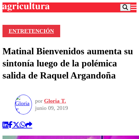
ENTRETENCIÓN
Podcast
Matinal Bienvenidos aumenta su
Frecuencias
Agricultura TV
sintonía luego de la polémica
Deportes
salida de Raquel Argandoña
Entretención
Colo Colo
Noticias
Motor
Vida Social
Otros Deportes
Dato Practico
Publicaciones en medios
por
Gloria T.
Seleccion Chilena
Economía
Opinión
junio 09, 2019
Torneo Internacional
Internacional
Programas
Torneo Nacional
Nacional
Comercial
Universidad Católica
Política
Universidad de Chile
Sustentabilidad