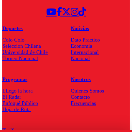
Deportes
Noticias
Colo Colo
Dato Practico
Seleccion Chilena
Economía
Universidad de Chile
Internacional
Torneo Nacional
Nacional
Programas
Nosotros
LLegó la hora
Quienes Somos
El Radar
Contacto
Enfoqué Público
Frecuencias
Hoja de Ruta
Tarifas