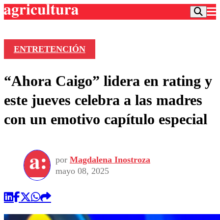
ENTRETENCIÓN
Podcast
“Ahora Caigo” lidera en rating y
Frecuencias
Agricultura TV
este jueves celebra a las madres
Deportes
con un emotivo capítulo especial
Entretención
Colo Colo
Noticias
Motor
Vida Social
Otros Deportes
Dato Practico
Publicaciones en medios
por
Magdalena Inostroza
Seleccion Chilena
Economía
Opinión
mayo 08, 2025
Torneo Internacional
Internacional
Programas
Torneo Nacional
Nacional
Comercial
Universidad Católica
Política
Universidad de Chile
Sustentabilidad