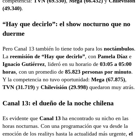
competencia:
TVN (69.530)
,
Mega (66.432)
y
Chilevisión
(49.340)
.
“Hay que decirlo”: el show nocturno que no
duerme
Pero Canal 13 también lo tiene todo para los
noctámbulos
.
La
reemisión de “Hay que decirlo”
, con
Pamela Díaz
e
Ignacio Gutiérrez
, lideró en su horario de
03:05 a 05:00
horas
, con un promedio de
85.823 personas por minuto
.
Y la competencia no tuvo oportunidad:
Mega (67.875)
,
TVN (31.719)
y
Chilevisión (29.998)
quedaron muy atrás.
Canal 13: el dueño de la noche chilena
Es evidente que
Canal 13
ha encontrado su nicho en las
horas nocturnas. Con una programación que va desde la
emoción de los realitys hasta la actualidad más urgente,
el