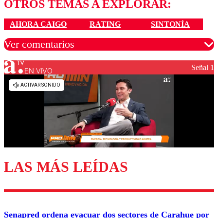
OTROS TEMAS A EXPLORAR:
AHORA CAIGO
RATING
SINTONÍA
Ver comentarios
Señal 1
EN VIVO
Los comentarios son moderados para garantizar un
diálogo respetuoso.
Nombre
Correo
LAS MÁS LEÍDAS
Enviar comentario
Senapred ordena evacuar dos sectores de Carahue por