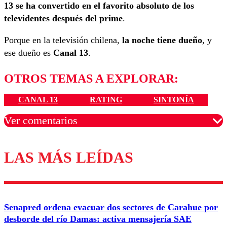
13 se ha convertido en el favorito absoluto de los
televidentes después del prime
.
Porque en la televisión chilena,
la noche tiene dueño
, y
ese dueño es
Canal 13
.
OTROS TEMAS A EXPLORAR:
CANAL 13
RATING
SINTONÍA
Ver comentarios
LAS MÁS LEÍDAS
Los comentarios son moderados para garantizar un
diálogo respetuoso.
Nombre
Senapred ordena evacuar dos sectores de Carahue por
Correo
desborde del río Damas: activa mensajería SAE