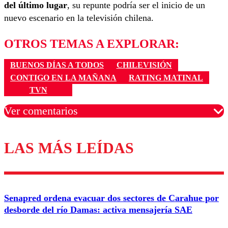
del último lugar
, su repunte podría ser el inicio de un
nuevo escenario en la televisión chilena.
OTROS TEMAS A EXPLORAR:
BUENOS DÍAS A TODOS
CHILEVISIÓN
CONTIGO EN LA MAÑANA
RATING MATINAL
TVN
Ver comentarios
LAS MÁS LEÍDAS
Los comentarios son moderados para garantizar un
diálogo respetuoso.
Nombre
Senapred ordena evacuar dos sectores de Carahue por
Correo
desborde del río Damas: activa mensajería SAE