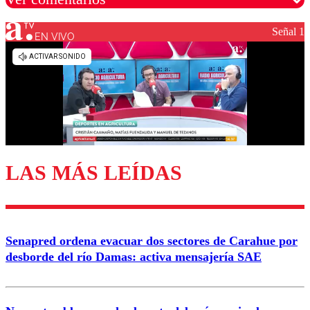
Señal 1
EN VIVO
Los comentarios son moderados para garantizar un
diálogo respetuoso.
Nombre
Correo
LAS MÁS LEÍDAS
Enviar comentario
Senapred ordena evacuar dos sectores de Carahue por
desborde del río Damas: activa mensajería SAE