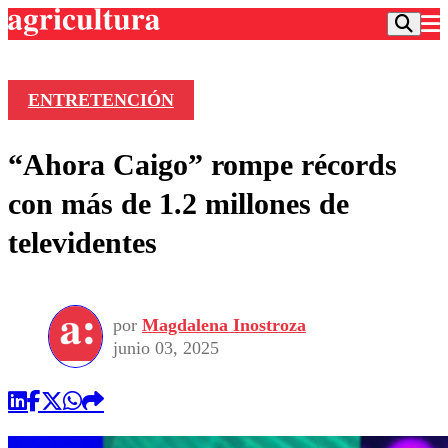
ENTRETENCIÓN
Podcast
“Ahora Caigo” rompe récords
Frecuencias
Agricultura TV
con más de 1.2 millones de
Deportes
televidentes
Entretención
Colo Colo
Noticias
Motor
Vida Social
Otros Deportes
Dato Practico
Publicaciones en medios
por
Magdalena Inostroza
Seleccion Chilena
Economía
Opinión
junio 03, 2025
Torneo Internacional
Internacional
Programas
Torneo Nacional
Nacional
Comercial
Universidad Católica
Política
Universidad de Chile
Sustentabilidad