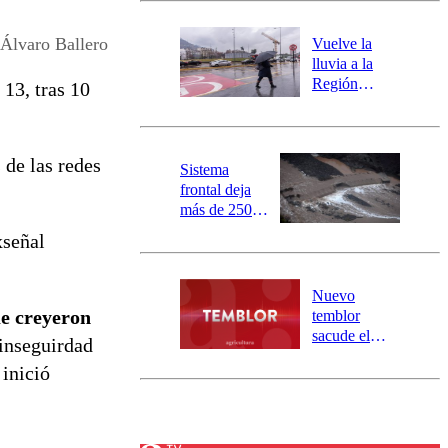
desborde del
río Damas:
Álvaro Ballero
Vuelve la
activa
lluvia a la
mensajería
Región
13, tras 10
SAE
Metropolitana:
este es el
pronóstico de
 de las redes
la DMC para
Sistema
este viernes
frontal deja
más de 250
damnificados
xseñal
y 317
personas
aisladas entre
Nuevo
Valparaíso y
ue creyeron
temblor
Los Ríos
sacude el
 inseguirdad
norte del país:
 inició
revisa la
magnitud y el
epicentro