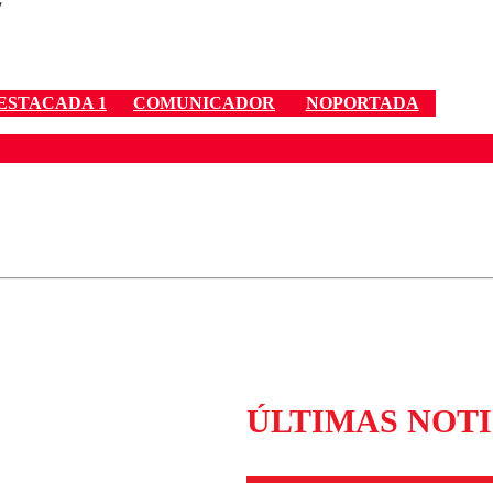
/
ESTACADA 1
COMUNICADOR
NOPORTADA
ados para garantizar un diálogo respetuoso.
Correo
Enviar c
ÚLTIMAS NOTI