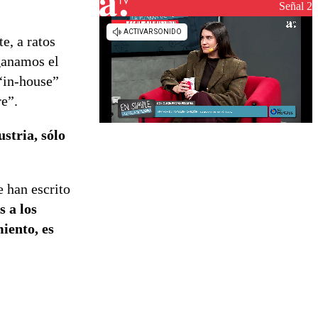
Señal 2
e, a ratos
 ganamos el
“in-house”
re”.
stria, sólo
e han escrito
s a los
iento, es