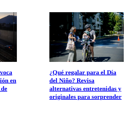
ovoca
¿Qué regalar para el Día
tión en
del Niño? Revisa
 de
alternativas entretenidas y
originales para sorprender