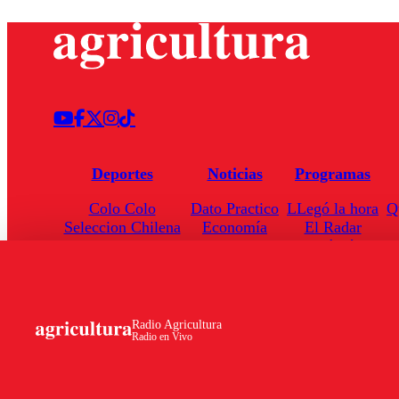
Deportes
Noticias
Programas
Colo Colo
Dato Practico
LLegó la hora
Q
Seleccion Chilena
Economía
El Radar
Universidad de Chile
Internacional
Enfoqué Público
Torneo Nacional
Nacional
Hoja de Ruta
Radio Agricultura
Radio en Vivo