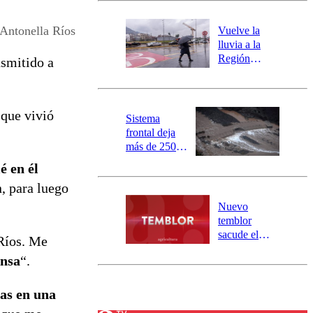
desborde del
río Damas:
Antonella Ríos
Vuelve la
activa
lluvia a la
mensajería
Región
nsmitido a
SAE
Metropolitana:
este es el
pronóstico de
 que vivió
la DMC para
Sistema
este viernes
frontal deja
más de 250
damnificados
é en él
y 317
n, para luego
personas
aisladas entre
Nuevo
Valparaíso y
temblor
Los Ríos
sacude el
 Ríos. Me
norte del país:
ensa
“.
revisa la
magnitud y el
epicentro
as en una