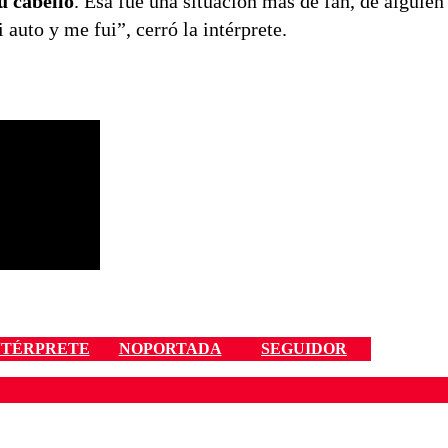
u cabello
. Esa fue una situación más de fan, de alguie
 auto y me fui”, cerró la intérprete.
NTÉRPRETE
NOPORTADA
SEGUIDOR