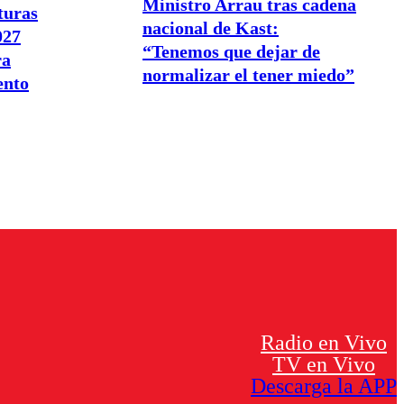
Ministro Arrau tras cadena
turas
nacional de Kast:
027
“Tenemos que dejar de
ra
normalizar el tener miedo”
ento
Radio en Vivo
TV en Vivo
Descarga la APP