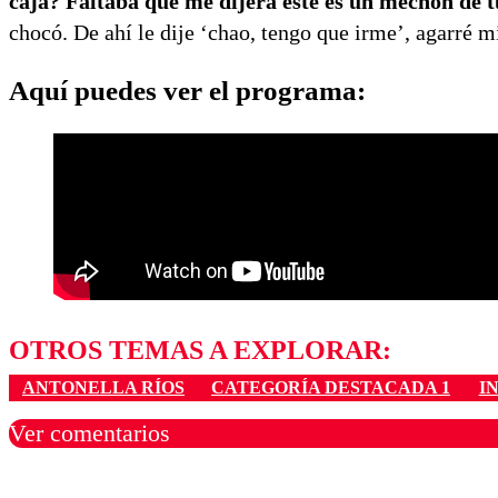
caja?
Faltaba que me dijera este es un mechón de t
chocó. De ahí le dije ‘chao, tengo que irme’, agarré mi
Aquí puedes ver el programa:
OTROS TEMAS A EXPLORAR:
ANTONELLA RÍOS
CATEGORÍA DESTACADA 1
I
Ver comentarios