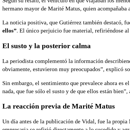
Según su relato, el vehículo en que viajaban los men
hermano mayor de Marité Matus, quien acompañaba a
La noticia positiva, que Gutiérrez también destacó, f
ellos”
. El único perjuicio fue material, refiriéndose a
El susto y la posterior calma
La periodista complementó la información describiend
obviamente, estuvieron muy preocupados”, explicó so
Sin embargo, el sentimiento que prevalece ahora es e
nada, que fue sólo el susto y de que ellos están bien”,
La reacción previa de Marité Matus
Un día antes de la publicación de Vidal, fue la propia
empresaria se refirió directamente a lo sucedido y agr