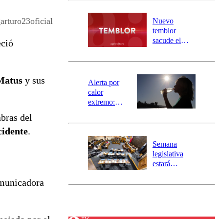
desborde del
río Damas:
arturo23oficial
Nuevo
activa
temblor
mensajería
sacude el
eció
SAE
norte del país:
revisa la
magnitud y el
Matus
y sus
epicentro
Alerta por
calor
extremo:
Senapred
abras del
activa Alerta
cidente
.
Temprana
Preventiva en
Semana
tres comunas
legislativa
estará
marcada por
omunicadora
el fin de la
tramitación
del proyecto
de