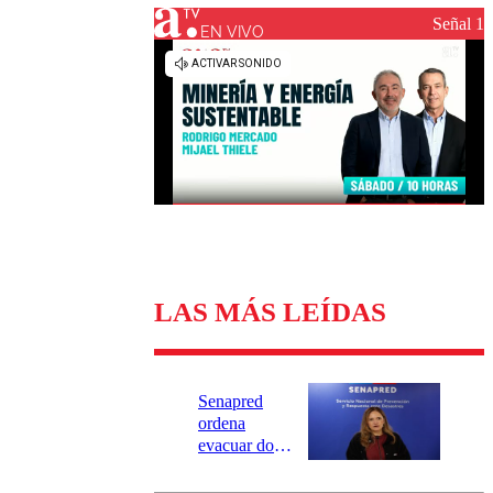
Universidad Católica
Política
Señal 1
Universidad de Chile
Sustentabilidad
EN VIVO
LAS MÁS LEÍDAS
Senapred
ordena
evacuar dos
sectores de
Carahue por