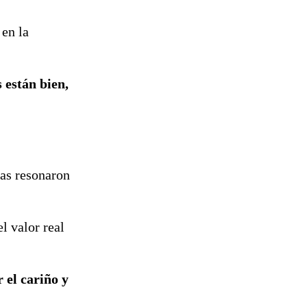
 en la
 están bien,
ras resonaron
l valor real
 el cariño y