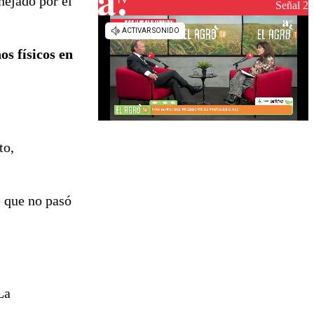
nejado por el
reconstrucción
Señal 2
s físicos en
to,
e que no pasó
La