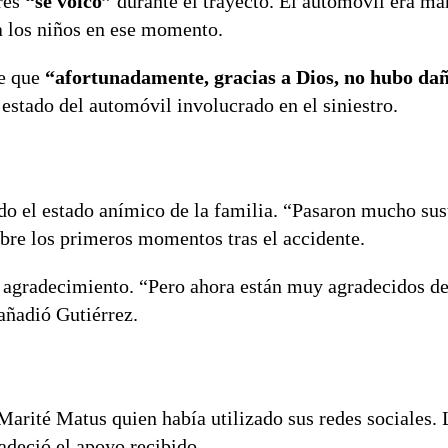
ores
“se volcó”
durante el trayecto. El automóvil era ma
 los niños en ese momento.
ue que
“afortunadamente, gracias a Dios, no hubo daño
l estado del automóvil involucrado en el siniestro.
o el estado anímico de la familia. “Pasaron mucho sus
bre los primeros momentos tras el accidente.
l agradecimiento. “Pero ahora están muy agradecidos d
 añadió Gutiérrez.
 Marité Matus quien había utilizado sus redes sociales. 
adeció el apoyo recibido.