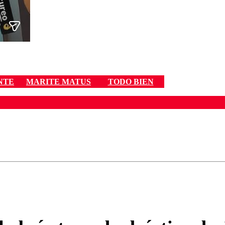
NTE
MARITE MATUS
TODO BIEN
ados para garantizar un diálogo respetuoso.
Correo
Enviar c