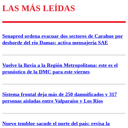
LAS MÁS LEÍDAS
Enviar comentario
Senapred ordena evacuar dos sectores de Carahue por
desborde del río Damas: activa mensajería SAE
Vuelve la lluvia a la Región Metropolitana: este es el
pronóstico de la DMC para este viernes
Sistema frontal deja más de 250 damnificados y 317
personas aisladas entre Valparaíso y Los Ríos
Nuevo temblor sacude el norte del país: revisa la