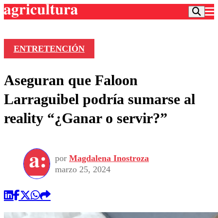
ENTRETENCIÓN
Podcast
Aseguran que Faloon
Frecuencias
Agricultura TV
Larraguibel podría sumarse al
Deportes
reality “¿Ganar o servir?”
Entretención
Colo Colo
Noticias
Motor
Vida Social
Otros Deportes
Dato Practico
Publicaciones en medios
por
Magdalena Inostroza
Seleccion Chilena
Economía
Opinión
marzo 25, 2024
Torneo Internacional
Internacional
Programas
Torneo Nacional
Nacional
Comercial
Universidad Católica
Política
Universidad de Chile
Sustentabilidad