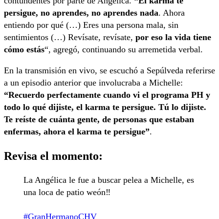
contundentes por parte de Angélica.
“El karma te
persigue, no aprendes, no aprendes nada
. Ahora
entiendo por qué (…) Eres una persona mala, sin
sentimientos (…) Revísate, revísate,
por eso la vida tiene
cómo estás
“, agregó, continuando su arremetida verbal.
En la transmisión en vivo, se escuchó a Sepúlveda referirse
a un episodio anterior que involucraba a Michelle:
“Recuerdo perfectamente cuando vi el programa PH y
todo lo qué dijiste, el karma te persigue. Tú lo dijiste.
Te reíste de cuánta gente, de personas que estaban
enfermas, ahora el karma te persigue”
.
Revisa el momento:
La Angélica le fue a buscar pelea a Michelle, es
una loca de patio weón‼️
#GranHermanoCHV