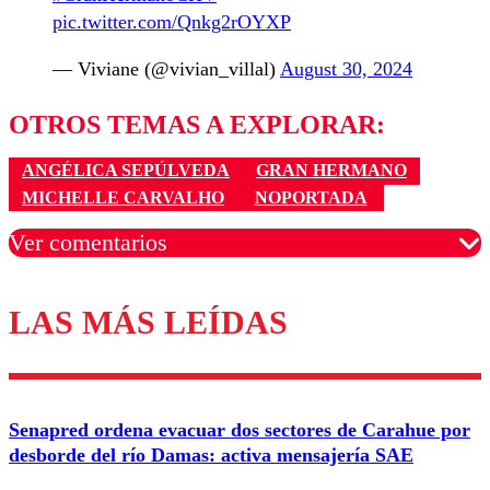
pic.twitter.com/Qnkg2rOYXP
— Viviane (@vivian_villal)
August 30, 2024
OTROS TEMAS A EXPLORAR:
ANGÉLICA SEPÚLVEDA
GRAN HERMANO
MICHELLE CARVALHO
NOPORTADA
Ver comentarios
LAS MÁS LEÍDAS
Los comentarios son moderados para garantizar un
diálogo respetuoso.
Nombre
Senapred ordena evacuar dos sectores de Carahue por
Correo
desborde del río Damas: activa mensajería SAE