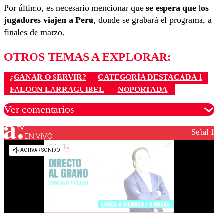
Por último, es necesario mencionar que
se espera que los
jugadores viajen a Perú
, donde se grabará el programa, a
finales de marzo.
OTROS TEMAS A EXPLORAR:
¿GANAR O SERVIR?
CATEGORÍA DESTACADA 1
FALOON LARRAGUIBEL
NOPORTADA
Ver comentarios
Señal 1
EN VIVO
Los comentarios son moderados para garantizar un
diálogo respetuoso.
Nombre
Correo