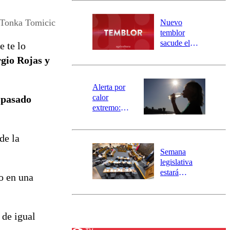
desborde del
río Damas:
Tonka Tomicic
Nuevo
activa
temblor
mensajería
sacude el
 te lo
SAE
norte del país:
gio Rojas y
revisa la
magnitud y el
epicentro
Alerta por
calor
 pasado
extremo:
Senapred
activa Alerta
de la
Temprana
Preventiva en
Semana
tres comunas
legislativa
estará
o en una
marcada por
el fin de la
tramitación
del proyecto
 de igual
de