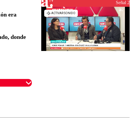
reconstrucción
Señal 2
ión era
cado, donde