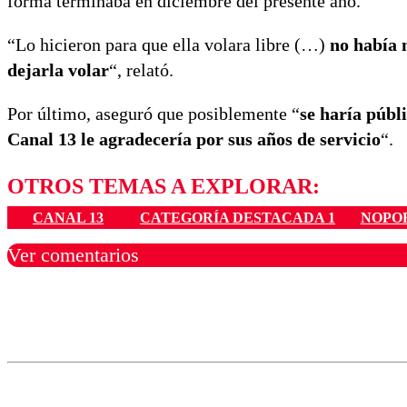
forma terminaba en diciembre del presente año.
“Lo hicieron para que ella volara libre (…)
no había 
dejarla volar
“, relató.
Por último, aseguró que posiblemente “
se haría públ
Canal 13 le agradecería por sus años de servicio
“.
OTROS TEMAS A EXPLORAR:
CANAL 13
CATEGORÍA DESTACADA 1
NOPO
Ver comentarios
Los comentarios son moder
Nombre