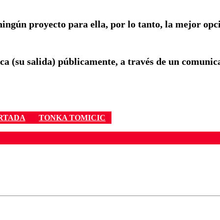
ningún proyecto para ella, por lo tanto, la mejor opc
ica (su salida) públicamente, a través de un comuni
RTADA
TONKA TOMICIC
ados para garantizar un diálogo respetuoso.
Correo