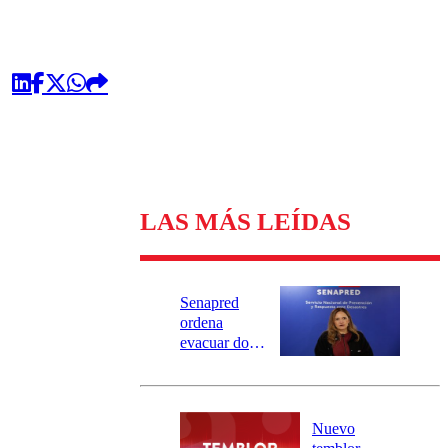
LAS MÁS LEÍDAS
Senapred
ordena
evacuar dos
sectores de
Carahue por
desborde del
río Damas:
Nuevo
activa