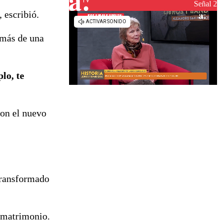
reconstrucción
Señal 2
, escribió.
 más de una
lo, te
ron el nuevo
 transformado
 matrimonio.