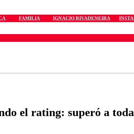
CA
FAMILIA
IGNACIO RIVADENEIRA
INST
ados para garantizar un diálogo respetuoso.
Correo
Enviar c
ndo el rating: superó a tod