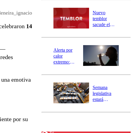
desborde del
río Damas:
eneira_ignacio
Nuevo
activa
temblor
mensajería
sacude el
 celebraron
14
SAE
norte del país:
revisa la
magnitud y el
—
epicentro
Alerta por
calor
 redes
extremo:
Senapred
activa Alerta
e una emotiva
Temprana
Preventiva en
Semana
tres comunas
legislativa
estará
marcada por
el fin de la
tramitación
iente por su
del proyecto
de