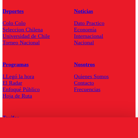
Deportes
Noticias
Colo Colo
Dato Practico
Seleccion Chilena
Economía
Universidad de Chile
Internacional
Torneo Nacional
Nacional
Programas
Nosotros
LLegó la hora
Quienes Somos
El Radar
Contacto
Enfoqué Público
Frecuencias
Hoja de Ruta
Tarifas
Comercial
Tarifas Servel Radio