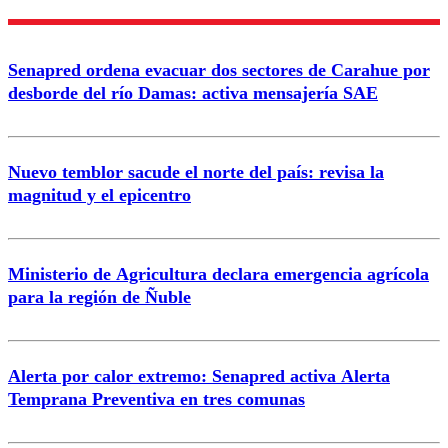
Nombre
Senapred ordena evacuar dos sectores de Carahue por
Correo
desborde del río Damas: activa mensajería SAE
Nuevo temblor sacude el norte del país: revisa la
magnitud y el epicentro
Enviar comentario
Ministerio de Agricultura declara emergencia agrícola
para la región de Ñuble
Alerta por calor extremo: Senapred activa Alerta
Temprana Preventiva en tres comunas