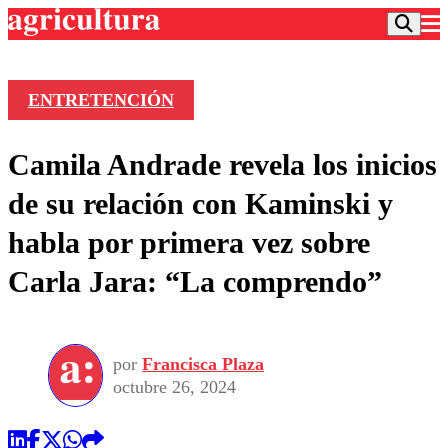
ENTRETENCIÓN
Podcast
Camila Andrade revela los inicios
Frecuencias
Agricultura TV
de su relación con Kaminski y
Deportes
habla por primera vez sobre
Entretención
Colo Colo
Noticias
Carla Jara: “La comprendo”
Motor
Vida Social
Otros Deportes
Dato Practico
Publicaciones en medios
Seleccion Chilena
Economía
Opinión
Torneo Internacional
Internacional
por
Francisca Plaza
Programas
Torneo Nacional
Nacional
octubre 26, 2024
Comercial
Universidad Católica
Política
Universidad de Chile
Sustentabilidad