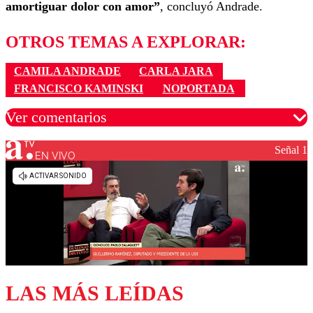
amortiguar dolor con amor”
, concluyó Andrade.
OTROS TEMAS A EXPLORAR:
CAMILA ANDRADE
CARLA JARA
FRANCISCO KAMINSKI
NOPORTADA
Ver comentarios
Señal 1
EN VIVO
Los comentarios son moderados para garantizar un
diálogo respetuoso.
Nombre
Correo
LAS MÁS LEÍDAS