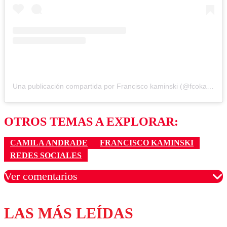
Una publicación compartida por Francisco kaminski (@fcokaminski)
OTROS TEMAS A EXPLORAR:
CAMILA ANDRADE
FRANCISCO KAMINSKI
REDES SOCIALES
Ver comentarios
LAS MÁS LEÍDAS
Los comentarios son moderados para garantizar un
diálogo respetuoso.