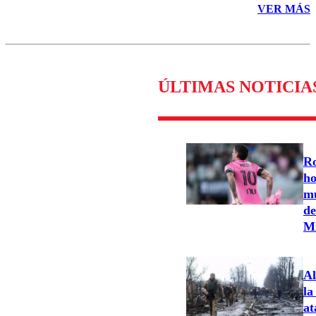
VER MÁS
ÚLTIMAS NOTICIA
Ro
ho
mu
de
M
Al
la
at