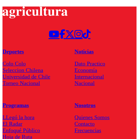
Deportes
Noticias
Colo Colo
Dato Practico
Seleccion Chilena
Economía
Universidad de Chile
Internacional
Torneo Nacional
Nacional
Programas
Nosotros
LLegó la hora
Quienes Somos
El Radar
Contacto
Enfoqué Público
Frecuencias
Hoja de Ruta