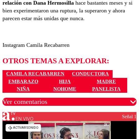
relación con Dana Hermosilla
hace bastantes meses y si
bien experimentaron una ruptura, la superaron y ahora
parecen estar más unidas que nunca.
Instagram Camila Recabarren
OTROS TEMAS A EXPLORAR:
CAMILA RECABARREN
CONDUCTORA
EMBARAZO
HIJA
MADRE
NIÑA
NOHOME
PANELISTA
Ver comentarios
Señal 1
EN VIVO
Los comentarios son moderados para garantizar un
diálogo respetuoso.
Nombre