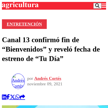
ENTRETENCIÓN
Podcast
Canal 13 confirmó fin de
Frecuencias
Agricultura TV
“Bienvenidos” y reveló fecha de
Deportes
estreno de “Tu Día”
Entretención
Colo Colo
Noticias
Motor
Vida Social
Otros Deportes
Dato Practico
Publicaciones en medios
por
Andrés Cortés
Seleccion Chilena
Economía
Opinión
noviembre 09, 2021
Torneo Internacional
Internacional
Programas
Torneo Nacional
Nacional
Comercial
Universidad Católica
Política
Universidad de Chile
Sustentabilidad