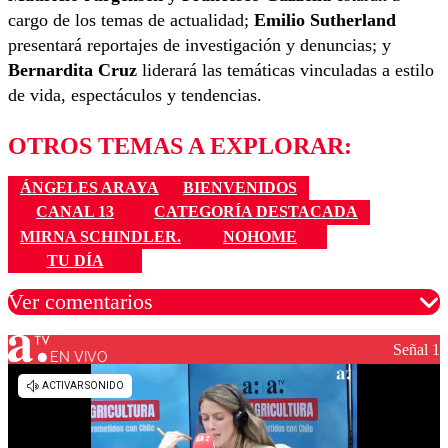
cargo de los temas de actualidad;
Emilio Sutherland
presentará reportajes de investigación y denuncias; y
Bernardita Cruz
liderará las temáticas vinculadas a estilo
de vida, espectáculos y tendencias.
OTROS TEMAS A EXPLORAR:
ÁNGELES ARAYA
BIENVENIDOS
CANAL 13
CATEGORÍA DESTACADA
MIRNA SCHINDLER.
NOHOME
TU DÍA
Ver comentarios
Señal 1
EN VIVO
Los comentarios son moderados para garantizar un
diálogo respetuoso.
Nombre