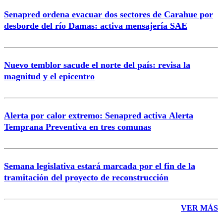
Senapred ordena evacuar dos sectores de Carahue por
Correo
desborde del río Damas: activa mensajería SAE
Nuevo temblor sacude el norte del país: revisa la
magnitud y el epicentro
Enviar comentario
Alerta por calor extremo: Senapred activa Alerta
Temprana Preventiva en tres comunas
Semana legislativa estará marcada por el fin de la
tramitación del proyecto de reconstrucción
VER MÁS