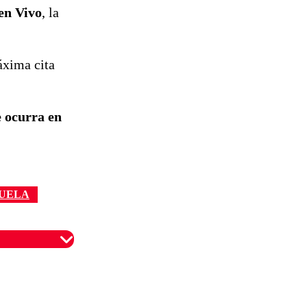
en Vivo
, la
áxima cita
e ocurra en
ZUELA