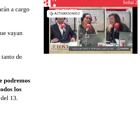
reconstrucción
Señal 2
arán a cargo
que vayan
 tanto de
ue podremos
todos los
 del 13.