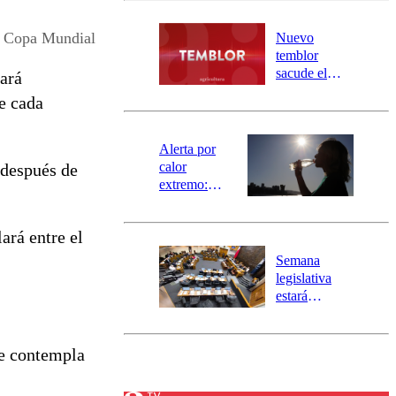
desborde del
río Damas:
Copa Mundial
Nuevo
activa
temblor
mensajería
sacude el
ará
SAE
norte del país:
e cada
revisa la
magnitud y el
epicentro
Alerta por
calor
 después de
extremo:
Senapred
activa Alerta
ará entre el
Temprana
Preventiva en
Semana
tres comunas
legislativa
estará
marcada por
el fin de la
tramitación
e contempla
del proyecto
de