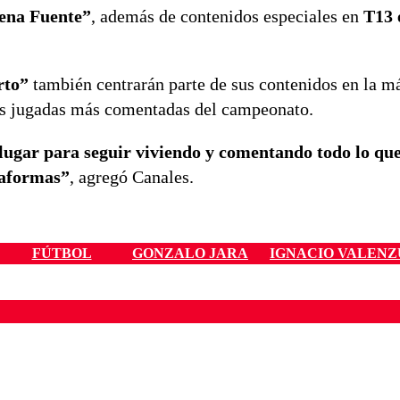
ena Fuente”
, además de contenidos especiales en
T13 
rto”
también centrarán parte de sus contenidos en la m
 las jugadas más comentadas del campeonato.
lugar para seguir viviendo y comentando todo lo qu
ataformas”
, agregó Canales.
FÚTBOL
GONZALO JARA
IGNACIO VALEN
ados para garantizar un diálogo respetuoso.
Correo