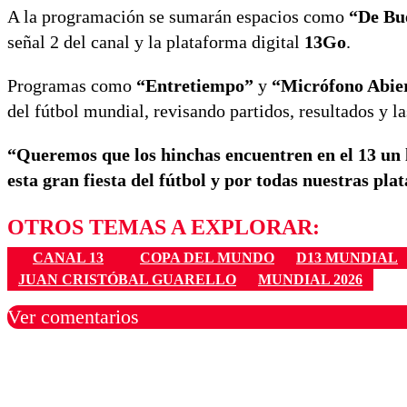
A la programación se sumarán espacios como
“De Bu
señal 2 del canal y la plataforma digital
13Go
.
Programas como
“Entretiempo”
y
“Micrófono Abie
del fútbol mundial, revisando partidos, resultados y
“Queremos que los hinchas encuentren en el 13 un 
esta gran fiesta del fútbol y por todas nuestras pl
OTROS TEMAS A EXPLORAR:
CANAL 13
COPA DEL MUNDO
D13 MUNDIAL
JUAN CRISTÓBAL GUARELLO
MUNDIAL 2026
Ver comentarios
Los comentarios son moder
Nombre