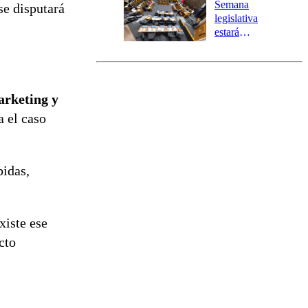
Preventiva en
Semana
se disputará
tres comunas
legislativa
estará
marcada por
el fin de la
tramitación
del proyecto
arketing y
de
reconstrucción
a el caso
idas,
xiste ese
cto