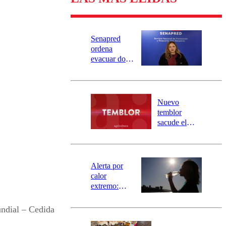
Senapred
ordena
evacuar dos
sectores de
Carahue por
desborde del
río Damas:
Nuevo
activa
temblor
mensajería
sacude el
SAE
norte del país:
revisa la
magnitud y el
epicentro
Alerta por
calor
extremo:
Senapred
activa Alerta
ndial – Cedida
Temprana