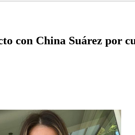
Enviar c
cto con China Suárez por c