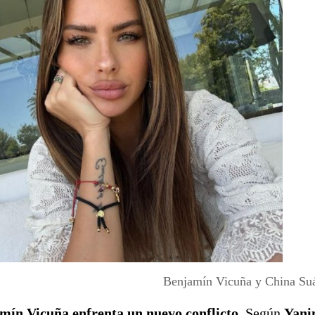
Benjamín Vicuña y China Suá
mín Vicuña enfrenta un nuevo conflicto
. Según
Yani