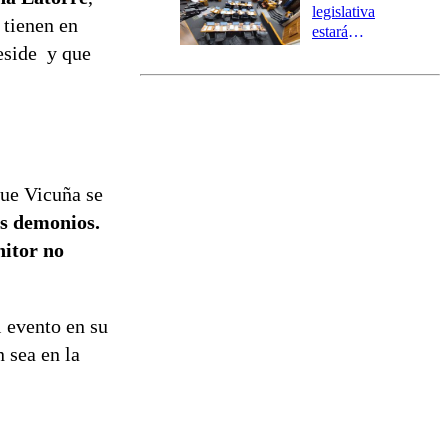
tres comunas
legislativa
e tienen en
estará
eside y que
marcada por
el fin de la
tramitación
del proyecto
de
reconstrucción
que Vicuña se
os demonios.
nitor no
l evento en su
 sea en la