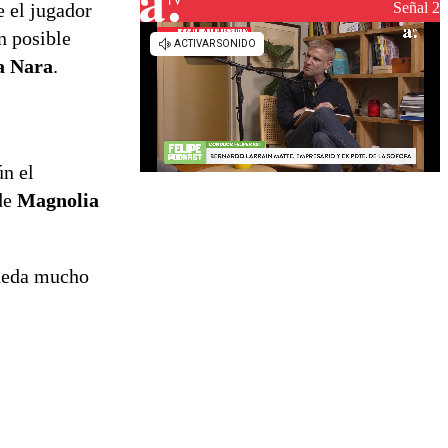
reconstrucción
Señal 2
e el jugador
n posible
 Nara
.
n el
de
Magnolia
queda mucho