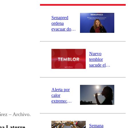
Senapred
ordena
evacuar dos
sectores de
Carahue por
desborde del
río Damas:
Nuevo
activa
temblor
mensajería
sacude el
SAE
norte del país:
revisa la
magnitud y el
epicentro
Alerta por
calor
extremo:
Senapred
activa Alerta
rez – Archivo.
Temprana
Preventiva en
Semana
na Latorre
,