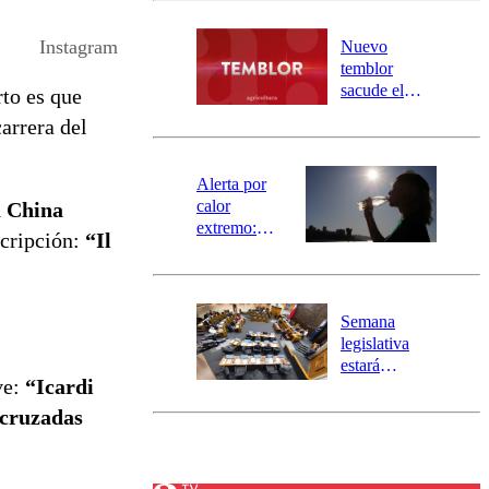
desborde del
río Damas:
Instagram
Nuevo
activa
temblor
mensajería
sacude el
rto es que
SAE
norte del país:
arrera del
revisa la
magnitud y el
epicentro
Alerta por
calor
a China
extremo:
scripción:
“Il
Senapred
activa Alerta
Temprana
Preventiva en
Semana
tres comunas
legislativa
estará
ve:
“Icardi
marcada por
el fin de la
s cruzadas
tramitación
del proyecto
de