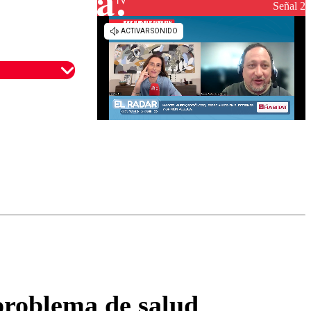
reconstrucción
Señal 2
omentario
 problema de salud