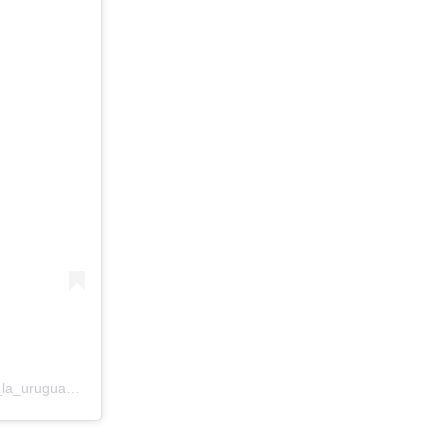
Una publicación compartida por Parrillada La Uruguaya (@parrilla_la_uruguaya)