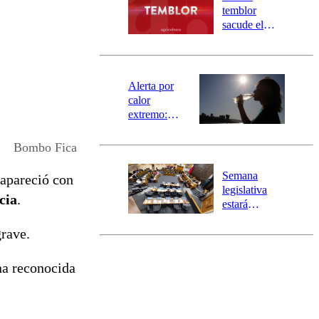
activa
temblor
mensajería
sacude el
SAE
norte del país:
revisa la
magnitud y el
epicentro
Alerta por
calor
extremo:
Senapred
activa Alerta
Bombo Fica
Temprana
Preventiva en
Semana
apareció con
tres comunas
legislativa
cia
.
estará
marcada por
grave.
el fin de la
tramitación
del proyecto
na reconocida
de
reconstrucción