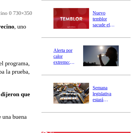
desborde del
río Damas:
cino 0 730×350
Nuevo
activa
temblor
mensajería
sacude el
vecino
, uno
SAE
norte del país:
revisa la
magnitud y el
epicentro
Alerta por
calor
extremo:
 el programa,
Senapred
ba la prueba,
activa Alerta
Temprana
Preventiva en
Semana
tres comunas
 dijeron que
legislativa
estará
marcada por
el fin de la
e una buena
tramitación
del proyecto
de