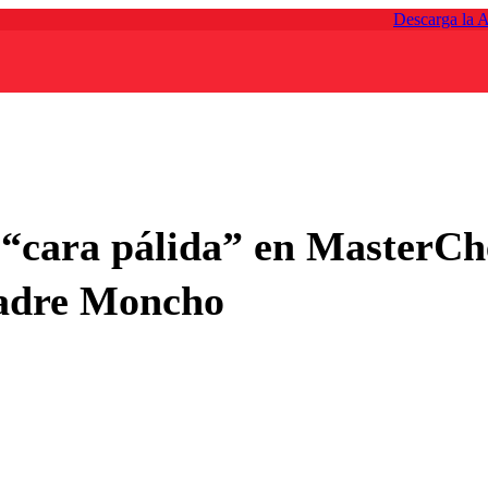
Descarga la 
 “cara pálida” en MasterCh
adre Moncho