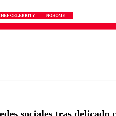
HEF CELEBRITY
NOHOME
ados para garantizar un diálogo respetuoso.
Correo
Enviar c
des sociales tras delicado