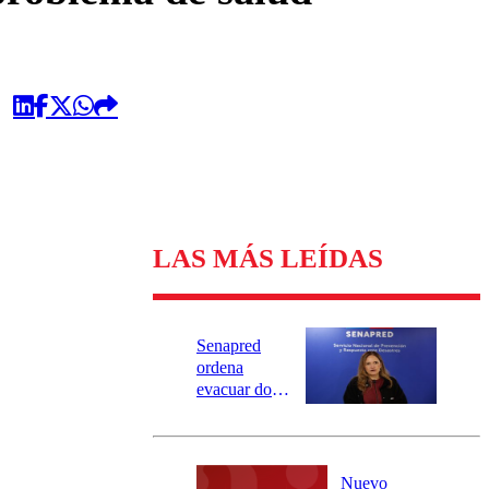
LAS MÁS LEÍDAS
Senapred
ordena
evacuar dos
sectores de
Carahue por
desborde del
río Damas:
Nuevo