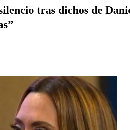
Enviar c
ilencio tras dichos de Dani
as”