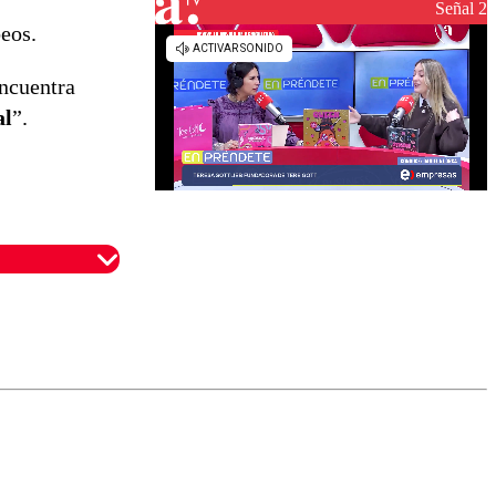
reconstrucción
Señal 2
beos.
encuentra
al
”.