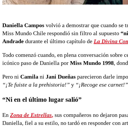
Daniella Campos
volvió a demostrar que cuando se tra
Miss Mundo Chile respondió sin filtro al supuesto
“n
Andrade
durante el último capítulo de
La Divina Co
Todo comenzó cuando, en plena conversación sobre ce
icónico paso de Daniella por
Miss Mundo 1998
, dond
Pero ni
Camila
ni
Jani Dueñas
parecieron darle impo
“¡Te fuiste a la prehistoria!”
y
“¡Recoge ese carnet!”
“Ni en el último lugar salió”
En
Zona de Estrellas
,
sus compañeros no dejaron pasar
Daniella, fiel a su estilo, no tardó en responder con art