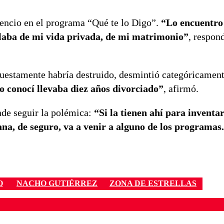
lencio en el programa “Qué te lo Digo”.
“Lo encuentro
blaba de mi vida privada, de mi matrimonio”
, respond
uestamente habría destruido, desmintió categóricament
conocí llevaba diez años divorciado
”
, afirmó.
nde seguir la polémica:
“S
i la tienen ahí para inventar
na, de seguro, va a venir a alguno de los programa
O
NACHO GUTIÉRREZ
ZONA DE ESTRELLAS