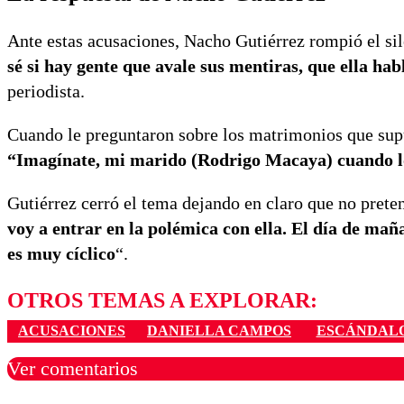
Ante estas acusaciones, Nacho Gutiérrez rompió el si
sé si hay gente que avale sus mentiras
, que ella ha
periodista.
Cuando le preguntaron sobre los matrimonios que sup
“Imagínate,
mi marido (Rodrigo Macaya) cuando lo 
Gutiérrez cerró el tema dejando en claro que no prete
voy a entrar en la polémica con ella.
El día de maña
es muy cíclico
“.
OTROS TEMAS A EXPLORAR:
ACUSACIONES
DANIELLA CAMPOS
ESCÁNDAL
Ver comentarios