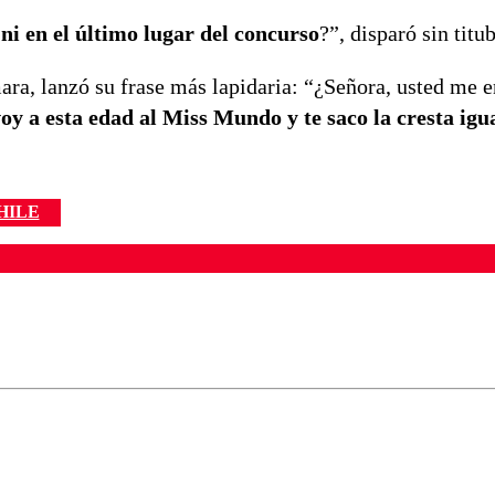
 ni en el último lugar del concurso
?”, disparó sin titu
mara, lanzó su frase más lapidaria: “¿Señora, usted me 
y a esta edad al Miss Mundo y te saco la cresta igu
HILE
ados para garantizar un diálogo respetuoso.
Correo