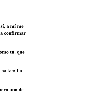
del proyecto
de
reconstrucción
sí, a mí me
ó a confirmar
omo tú, que
 una familia
pero uno de