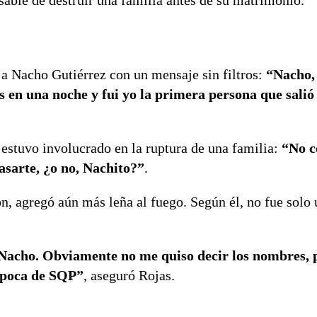
sable de destruir una familia antes de su matrimonio.
a Nacho Gutiérrez con un mensaje sin filtros:
“Nacho, 
s en una noche y fui yo la primera persona que sali
 estuvo involucrado en la ruptura de una familia:
“No c
casarte, ¿o no, Nachito?”
.
ón, agregó aún más leña al fuego. Según él, no fue solo
 Nacho. Obviamente no me quiso decir los nombres, 
 época de SQP”
, aseguró Rojas.