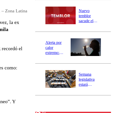
desborde del
río Damas:
 – Zona Latina
Nuevo
activa
temblor
mensajería
sacude el
vez, la ex
SAE
norte del país:
mila
revisa la
magnitud y el
epicentro
Alerta por
calor
k
recordó el
extremo:
Senapred
activa Alerta
ses como:
Temprana
Preventiva en
Semana
tres comunas
legislativa
estará
marcada por
el fin de la
tramitación
uneo”. Y
del proyecto
de