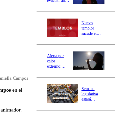
evacuar dos
sectores de
Carahue por
desborde del
río Damas:
Nuevo
activa
temblor
mensajería
sacude el
SAE
norte del país:
revisa la
magnitud y el
epicentro
Alerta por
calor
extremo:
Senapred
activa Alerta
aniella Campos
Temprana
Preventiva en
Semana
ampos
en el
tres comunas
legislativa
estará
marcada por
 animador.
el fin de la
tramitación