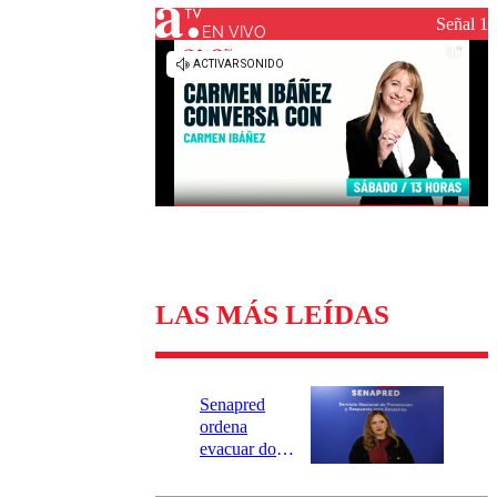
Universidad Católica
Política
Señal 1
Universidad de Chile
Sustentabilidad
EN VIVO
LAS MÁS LEÍDAS
Senapred
ordena
evacuar dos
sectores de
Carahue por