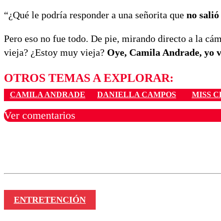
“¿Qué le podría responder a una señorita que
no salió
Pero eso no fue todo. De pie, mirando directo a la cá
vieja? ¿Estoy muy vieja?
Oye, Camila Andrade, yo vo
OTROS TEMAS A EXPLORAR:
CAMILA ANDRADE
DANIELLA CAMPOS
MISS C
Ver comentarios
Los comentarios son moder
Nombre
ENTRETENCIÓN