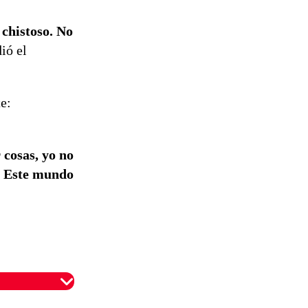
 chistoso.
No
ió el
e:
 cosas, yo no
s. Este mundo