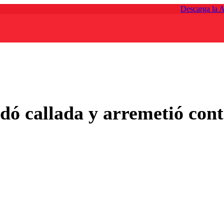
Descarga la 
dó callada y arremetió con