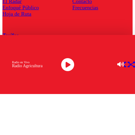
El Radar
Contacto
Enfoqué Público
Frecuencias
Hoja de Ruta
Tarifas
Comercial
Tarifas Servel Radio
Radio en Vivo
Radio Agricultura
Radio en Vivo
TV en Vivo
Descarga la APP