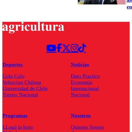
en
Deportes
Noticias
Colo Colo
Dato Practico
Seleccion Chilena
Economía
Universidad de Chile
Internacional
Torneo Nacional
Nacional
Programas
Nosotros
LLegó la hora
Quienes Somos