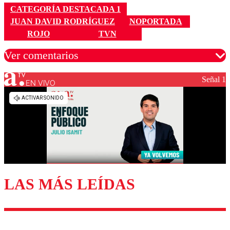
CATEGORÍA DESTACADA 1
JUAN DAVID RODRÍGUEZ
NOPORTADA
ROJO
TVN
Ver comentarios
Señal 1
EN VIVO
Los comentarios son moderados para garantizar un
diálogo respetuoso.
Nombre
Correo
LAS MÁS LEÍDAS
Enviar comentario