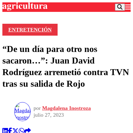
ENTRETENCIÓN
Podcast
“De un día para otro nos
Frecuencias
Agricultura TV
sacaron…”: Juan David
Deportes
Rodríguez arremetió contra TVN
Entretención
Colo Colo
Noticias
tras su salida de Rojo
Motor
Vida Social
Otros Deportes
Dato Practico
Publicaciones en medios
Seleccion Chilena
Economía
Opinión
Torneo Internacional
Internacional
por
Magdalena Inostroza
Programas
Torneo Nacional
Nacional
julio 27, 2023
Comercial
Universidad Católica
Política
Universidad de Chile
Sustentabilidad