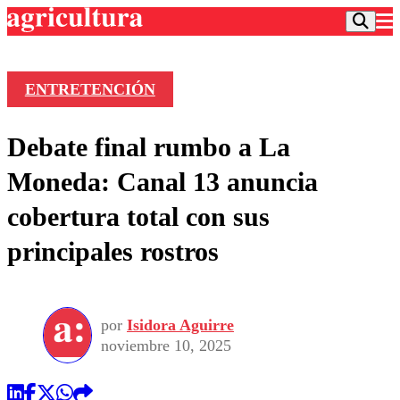
ENTRETENCIÓN
Podcast
Debate final rumbo a La
Frecuencias
Agricultura TV
Moneda: Canal 13 anuncia
Deportes
cobertura total con sus
Entretención
Colo Colo
Noticias
principales rostros
Motor
Vida Social
Otros Deportes
Dato Practico
Publicaciones en medios
Seleccion Chilena
Economía
Opinión
Torneo Internacional
Internacional
por
Isidora Aguirre
Programas
Torneo Nacional
Nacional
noviembre 10, 2025
Comercial
Universidad Católica
Política
Universidad de Chile
Sustentabilidad