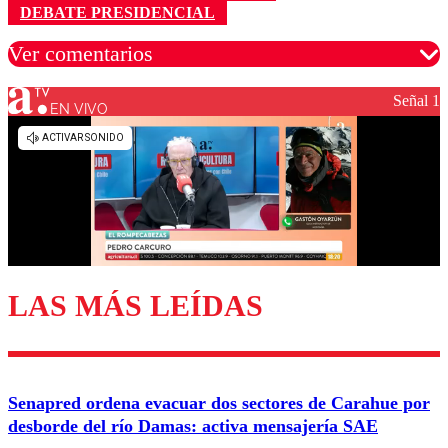
DEBATE PRESIDENCIAL
Ver comentarios
Señal 1
EN VIVO
Los comentarios son moderados para garantizar un
diálogo respetuoso.
Nombre
Correo
LAS MÁS LEÍDAS
Enviar comentario
Senapred ordena evacuar dos sectores de Carahue por
desborde del río Damas: activa mensajería SAE