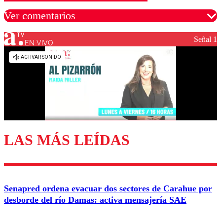
Ver comentarios
Señal 1
EN VIVO
Los comentarios son moderados para garantizar un
diálogo respetuoso.
Nombre
Correo
LAS MÁS LEÍDAS
Enviar comentario
Senapred ordena evacuar dos sectores de Carahue por
desborde del río Damas: activa mensajería SAE