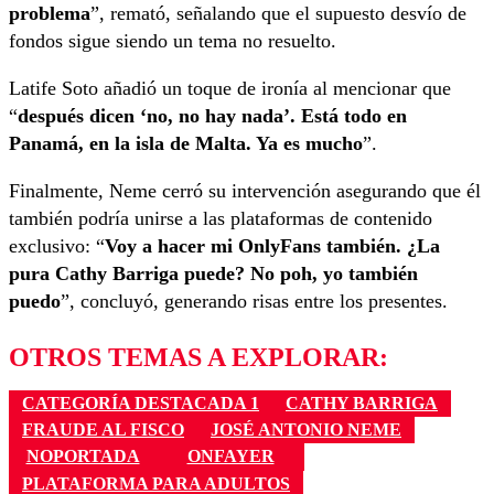
problema
”, remató, señalando que el supuesto desvío de
fondos sigue siendo un tema no resuelto.
Latife Soto añadió un toque de ironía al mencionar que
“
después dicen ‘no, no hay nada’. Está todo en
Panamá, en la isla de Malta. Ya es mucho
”.
Finalmente, Neme cerró su intervención asegurando que él
también podría unirse a las plataformas de contenido
exclusivo: “
Voy a hacer mi OnlyFans también. ¿La
pura Cathy Barriga puede? No poh, yo también
puedo
”, concluyó, generando risas entre los presentes.
OTROS TEMAS A EXPLORAR:
CATEGORÍA DESTACADA 1
CATHY BARRIGA
FRAUDE AL FISCO
JOSÉ ANTONIO NEME
NOPORTADA
ONFAYER
PLATAFORMA PARA ADULTOS