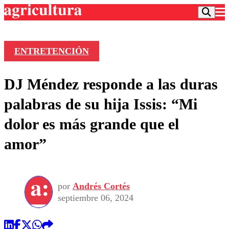
ENTRETENCIÓN
Podcast
DJ Méndez responde a las duras
Frecuencias
Agricultura TV
palabras de su hija Issis: “Mi
Deportes
dolor es más grande que el
Entretención
Colo Colo
Noticias
amor”
Motor
Vida Social
Otros Deportes
Dato Practico
Publicaciones en medios
Seleccion Chilena
Economía
Opinión
Torneo Internacional
Internacional
por
Andrés Cortés
Programas
Torneo Nacional
Nacional
septiembre 06, 2024
Comercial
Universidad Católica
Política
Universidad de Chile
Sustentabilidad