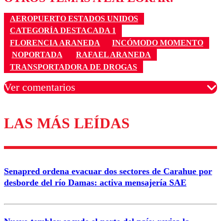
AEROPUERTO ESTADOS UNIDOS
CATEGORÍA DESTACADA 1
FLORENCIA ARANEDA
INCÓMODO MOMENTO
NOPORTADA
RAFAEL ARANEDA
TRANSPORTADORA DE DROGAS
Ver comentarios
LAS MÁS LEÍDAS
Los comentarios son moderados para garantizar un
diálogo respetuoso.
Nombre
Senapred ordena evacuar dos sectores de Carahue por
Correo
desborde del río Damas: activa mensajería SAE