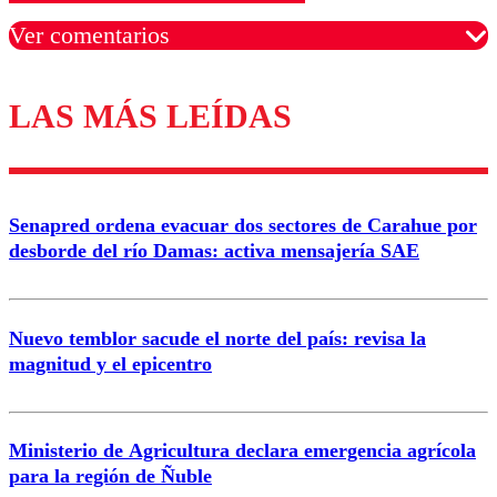
Ver comentarios
LAS MÁS LEÍDAS
Los comentarios son moderados para garantizar un
diálogo respetuoso.
Nombre
Senapred ordena evacuar dos sectores de Carahue por
Correo
desborde del río Damas: activa mensajería SAE
Nuevo temblor sacude el norte del país: revisa la
magnitud y el epicentro
Enviar comentario
Ministerio de Agricultura declara emergencia agrícola
para la región de Ñuble