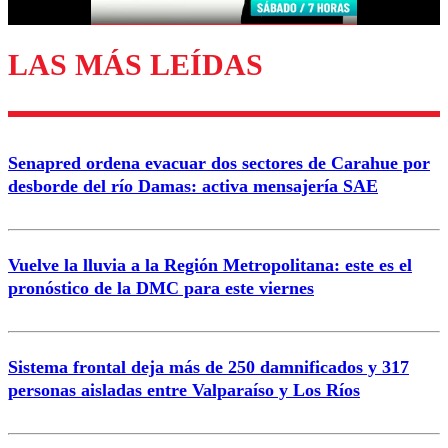
LAS MÁS LEÍDAS
Enviar comentario
Senapred ordena evacuar dos sectores de Carahue por
desborde del río Damas: activa mensajería SAE
Vuelve la lluvia a la Región Metropolitana: este es el
pronóstico de la DMC para este viernes
Sistema frontal deja más de 250 damnificados y 317
personas aisladas entre Valparaíso y Los Ríos