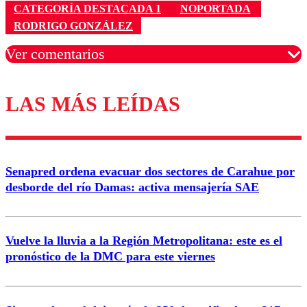
CATEGORÍA DESTACADA 1
NOPORTADA
RODRIGO GONZÁLEZ
Ver comentarios
LAS MÁS LEÍDAS
Los comentarios son moderados para garantizar un
diálogo respetuoso.
Nombre
Senapred ordena evacuar dos sectores de Carahue por
Correo
desborde del río Damas: activa mensajería SAE
Vuelve la lluvia a la Región Metropolitana: este es el
pronóstico de la DMC para este viernes
Enviar comentario