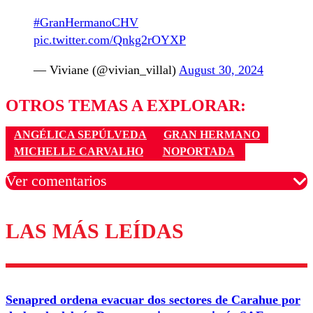
#GranHermanoCHV
pic.twitter.com/Qnkg2rOYXP
— Viviane (@vivian_villal)
August 30, 2024
OTROS TEMAS A EXPLORAR:
ANGÉLICA SEPÚLVEDA
GRAN HERMANO
MICHELLE CARVALHO
NOPORTADA
Ver comentarios
LAS MÁS LEÍDAS
Los comentarios son moderados para garantizar un
diálogo respetuoso.
Nombre
Senapred ordena evacuar dos sectores de Carahue por
Correo