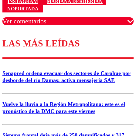
INSTAGRAM
MARIANA DERDERIAN
NOPORTADA
Ver comentarios
LAS MÁS LEÍDAS
Los comentarios son moderados para garantizar un
diálogo respetuoso.
Nombre
Senapred ordena evacuar dos sectores de Carahue por
Correo
desborde del río Damas: activa mensajería SAE
Vuelve la lluvia a la Región Metropolitana: este es el
pronóstico de la DMC para este viernes
Enviar comentario
Sistema frontal deja más de 250 damnificados y 317