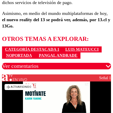
dichos servicios de televisión de pago.
Asimismo, en medio del mundo multiplataformas de hoy,
el nuevo reality del 13 se podrá ver, además, por 13.cl y
13Go.
OTROS TEMAS A EXPLORAR:
CATEGORÍA DESTACADA 1
LUIS MATEUCCI
NOPORTADA
PANGAL ANDRADE
Ver comentarios
Señal 1
EN VIVO
Los comentarios son moderados para garantizar un
diálogo respetuoso.
Nombre
Correo