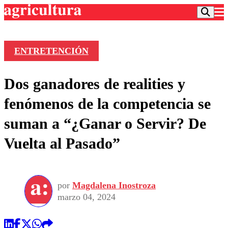
ENTRETENCIÓN
Podcast
Dos ganadores de realities y
Frecuencias
Agricultura TV
fenómenos de la competencia se
Deportes
suman a “¿Ganar o Servir? De
Entretención
Colo Colo
Noticias
Vuelta al Pasado”
Motor
Vida Social
Otros Deportes
Dato Practico
Publicaciones en medios
Seleccion Chilena
Economía
Opinión
Torneo Internacional
Internacional
por
Magdalena Inostroza
Programas
Torneo Nacional
Nacional
marzo 04, 2024
Comercial
Universidad Católica
Política
Universidad de Chile
Sustentabilidad