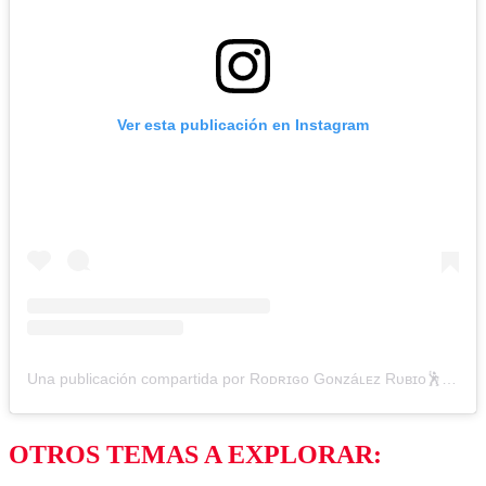
Ver esta publicación en Instagram
Una publicación compartida por Rᴏᴅʀɪɢᴏ Gᴏɴᴢáʟᴇᴢ Rᴜʙɪᴏ🕺 (@gonzalezcomediante)
OTROS TEMAS A EXPLORAR: