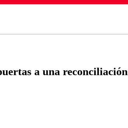
ados para garantizar un diálogo respetuoso.
Correo
Enviar c
puertas a una reconciliació