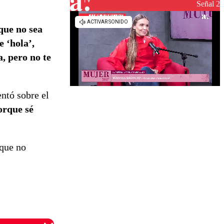
reconstrucción
Señal 2
que no sea
 ‘hola’,
, pero no te
entó sobre el
orque sé
 que no