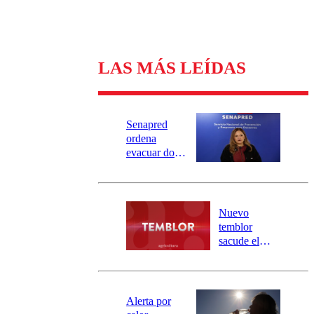
LAS MÁS LEÍDAS
Senapred
ordena
evacuar dos
sectores de
Carahue por
desborde del
río Damas:
Nuevo
activa
temblor
mensajería
sacude el
SAE
norte del país:
revisa la
magnitud y el
epicentro
Alerta por