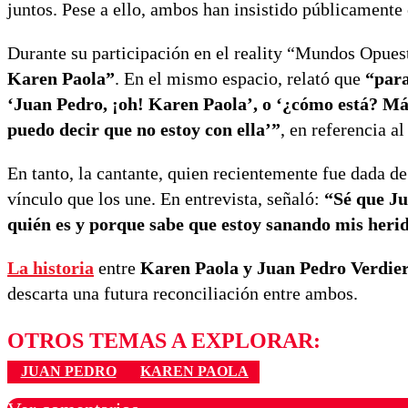
juntos. Pese a ello, ambos han insistido públicamente 
Durante su participación en el reality “Mundos Opues
Karen Paola”
. En el mismo espacio, relató que
“para
‘Juan Pedro, ¡oh! Karen Paola’, o ‘¿cómo está? Mán
puedo decir que no estoy con ella’”
, en referencia al
En tanto, la cantante, quien recientemente fue dada d
vínculo que los une. En entrevista, señaló:
“Sé que Ju
quién es y porque sabe que estoy sanando mis heri
La historia
entre
Karen Paola y Juan Pedro Verdie
descarta una futura reconciliación entre ambos.
OTROS TEMAS A EXPLORAR:
JUAN PEDRO
KAREN PAOLA