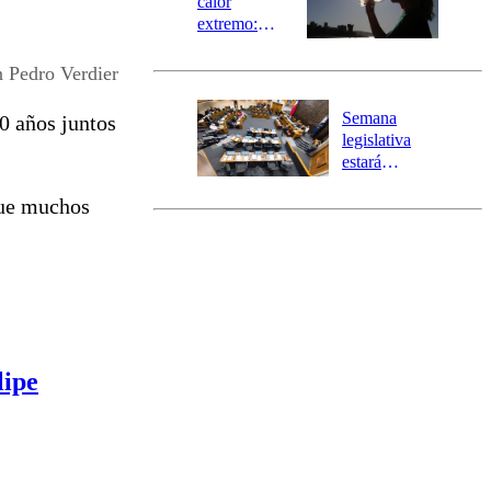
calor
extremo:
Senapred
activa Alerta
n Pedro Verdier
Temprana
Preventiva en
Semana
20 años juntos
tres comunas
legislativa
estará
marcada por
que muchos
el fin de la
tramitación
del proyecto
de
reconstrucción
lipe