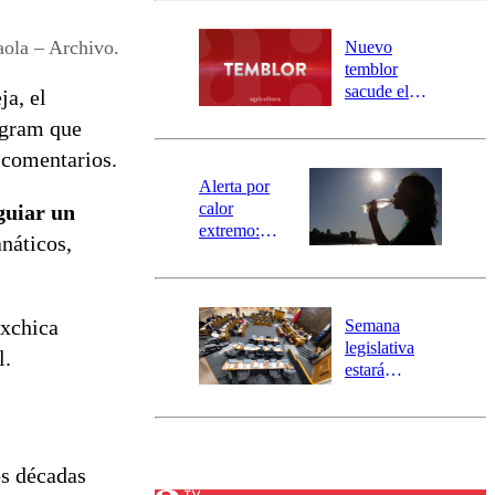
desborde del
río Damas:
ola – Archivo.
Nuevo
activa
temblor
mensajería
sacude el
ja, el
SAE
norte del país:
tagram que
revisa la
 comentarios.
magnitud y el
epicentro
Alerta por
calor
guiar un
extremo:
anáticos,
Senapred
activa Alerta
Temprana
Preventiva en
exchica
Semana
tres comunas
legislativa
l.
estará
marcada por
el fin de la
tramitación
del proyecto
os décadas
de