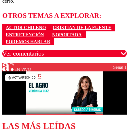
cerró.
OTROS TEMAS A EXPLORAR:
ACTOR CHILENO
CRISTIAN DE LA FUENTE
ENTRETENCIÓN
NOPORTADA
PODEMOS HABLAR
Ver comentarios
Señal 1
EN VIVO
Los comentarios son moderados para garantizar un
diálogo respetuoso.
Nombre
Correo
LAS MÁS LEÍDAS