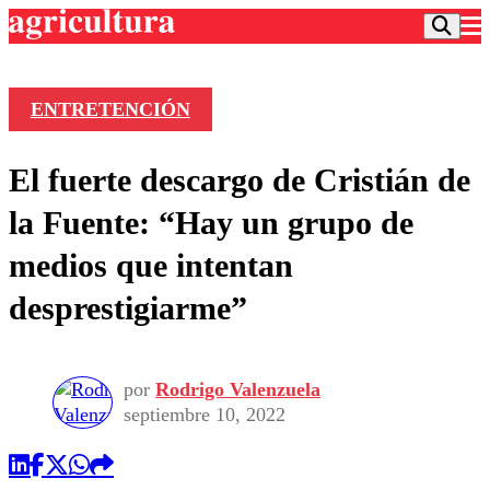
ENTRETENCIÓN
Podcast
El fuerte descargo de Cristián de
Frecuencias
Agricultura TV
la Fuente: “Hay un grupo de
Deportes
medios que intentan
Entretención
Colo Colo
Noticias
desprestigiarme”
Motor
Vida Social
Otros Deportes
Dato Practico
Publicaciones en medios
Seleccion Chilena
Economía
Opinión
Torneo Internacional
Internacional
por
Rodrigo Valenzuela
Programas
septiembre 10, 2022
Torneo Nacional
Nacional
Comercial
Universidad Católica
Política
Universidad de Chile
Sustentabilidad