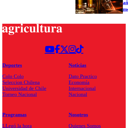
añ
me
Deportes
Noticias
Colo Colo
Dato Practico
Seleccion Chilena
Economía
Universidad de Chile
Internacional
Torneo Nacional
Nacional
Programas
Nosotros
LLegó la hora
Quienes Somos