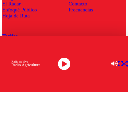
El Radar
Contacto
Enfoqué Público
Frecuencias
Hoja de Ruta
Tarifas
Comercial
Tarifas Servel Radio
Radio en Vivo
Radio Agricultura
Radio en Vivo
TV en Vivo
Descarga la APP