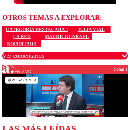
OTROS TEMAS A EXPLORAR:
CATEGORÍA DESTACADA 1
JULIA VIAL
LA RED
MAURICIO ISRAEL
NOPORTADA
Ver comentarios
Señal 1
EN VIVO
Los comentarios son moderados para garantizar un
diálogo respetuoso.
Nombre
Correo
LAS MÁS LEÍDAS