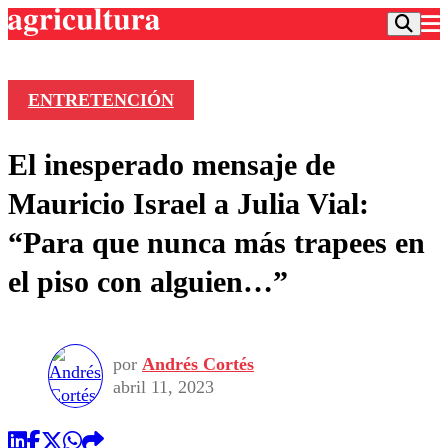
ENTRETENCIÓN
Podcast
El inesperado mensaje de
Frecuencias
Agricultura TV
Mauricio Israel a Julia Vial:
Deportes
“Para que nunca más trapees en
Entretención
Colo Colo
Noticias
el piso con alguien…”
Motor
Vida Social
Otros Deportes
Dato Practico
Publicaciones en medios
Seleccion Chilena
Economía
Opinión
Torneo Internacional
Internacional
por
Andrés Cortés
Programas
Torneo Nacional
Nacional
abril 11, 2023
Comercial
Universidad Católica
Política
Universidad de Chile
Sustentabilidad