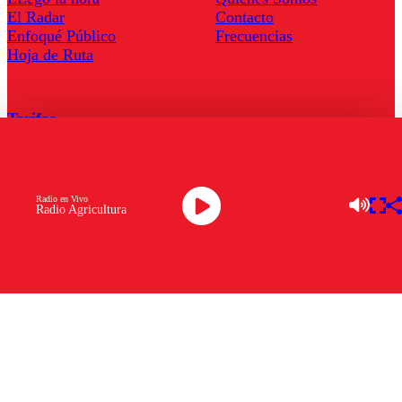
El Radar
Contacto
Enfoqué Público
Frecuencias
Hoja de Ruta
Tarifas
Comercial
Tarifas Servel Radio
Radio en Vivo
Radio Agricultura
Radio en Vivo
TV en Vivo
Descarga la APP