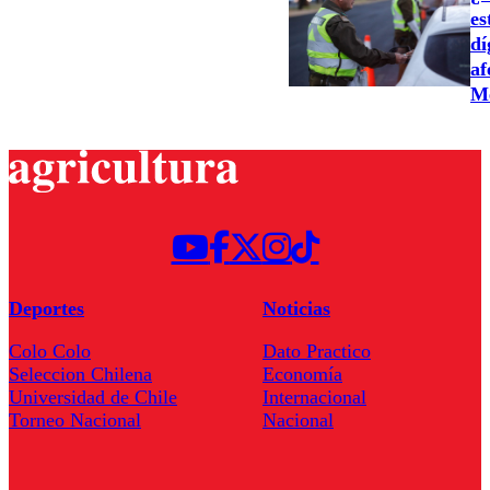
es
dí
af
Me
Deportes
Noticias
Colo Colo
Dato Practico
Seleccion Chilena
Economía
Universidad de Chile
Internacional
Torneo Nacional
Nacional