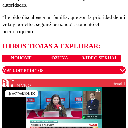
autoridades.
“Le pido disculpas a mi familia, que son la prioridad de mi
vida y por ellos seguiré luchando”, comentó el
puertorriqueño.
OTROS TEMAS A EXPLORAR:
NOHOME
OZUNA
VIDEO SEXUAL
Ver comentarios
Señal 1
EN VIVO
Los comentarios son moderados para garantizar un
diálogo respetuoso.
Nombre
Correo