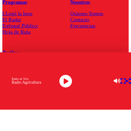
Programas
Nosotros
LLegó la hora
Quienes Somos
El Radar
Contacto
Enfoqué Público
Frecuencias
Hoja de Ruta
Tarifas
Comercial
Tarifas Servel Radio
Radio en Vivo
Radio Agricultura
Radio en Vivo
TV en Vivo
Descarga la APP