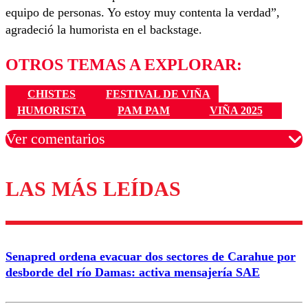
equipo de personas. Yo estoy muy contenta la verdad”,
agradeció la humorista en el backstage.
OTROS TEMAS A EXPLORAR:
CHISTES
FESTIVAL DE VIÑA
HUMORISTA
PAM PAM
VIÑA 2025
Ver comentarios
LAS MÁS LEÍDAS
Los comentarios son moderados para garantizar un
diálogo respetuoso.
Nombre
Senapred ordena evacuar dos sectores de Carahue por
Correo
desborde del río Damas: activa mensajería SAE