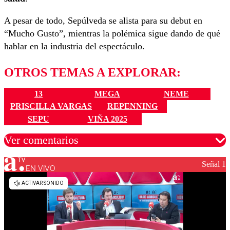
A pesar de todo, Sepúlveda se alista para su debut en
“Mucho Gusto”, mientras la polémica sigue dando de qué
hablar en la industria del espectáculo.
OTROS TEMAS A EXPLORAR:
13
MEGA
NEME
PRISCILLA VARGAS
REPENNING
SEPU
VIÑA 2025
Ver comentarios
Señal 1
EN VIVO
Los comentarios son moderados para garantizar un
diálogo respetuoso.
Nombre