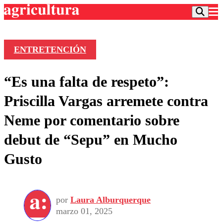
ENTRETENCIÓN
Podcast
“Es una falta de respeto”:
Frecuencias
Agricultura TV
Priscilla Vargas arremete contra
Deportes
Neme por comentario sobre
Entretención
Colo Colo
Noticias
debut de “Sepu” en Mucho
Motor
Vida Social
Otros Deportes
Dato Practico
Gusto
Publicaciones en medios
Seleccion Chilena
Economía
Opinión
Torneo Internacional
Internacional
Programas
Torneo Nacional
Nacional
Comercial
por
Laura Alburquerque
Universidad Católica
Política
marzo 01, 2025
Universidad de Chile
Sustentabilidad