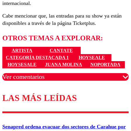
internacional.
Cabe mencionar que, las entradas para su show ya están
disponibles a través de la página Ticketplus.
OTROS TEMAS A EXPLORAR:
ARTISTA
CANTATE
CATEGORÍA DESTACADA 1
HOYSEALE
HOYSESALE
JUANA MOLINA
NOPORTADA
Ver comentarios
LAS MÁS LEÍDAS
Los comentarios son moderados para garantizar un
diálogo respetuoso.
Nombre
Senapred ordena evacuar dos sectores de Carahue por
Correo