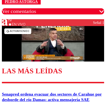
PEDRO ASTORGA
Ver comentarios
Señal 1
EN VIVO
Los comentarios son moderados para garantizar un
diálogo respetuoso.
Nombre
Correo
LAS MÁS LEÍDAS
Enviar comentario
Senapred ordena evacuar dos sectores de Carahue por
desborde del río Damas: activa mensajería SAE