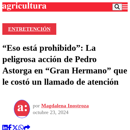
ENTRETENCIÓN
Podcast
“Eso está prohibido”: La
Frecuencias
Agricultura TV
peligrosa acción de Pedro
Deportes
Astorga en “Gran Hermano” que
Entretención
Colo Colo
Noticias
le costó un llamado de atención
Motor
Vida Social
Otros Deportes
Dato Practico
Publicaciones en medios
Seleccion Chilena
Economía
Opinión
Torneo Internacional
Internacional
por
Magdalena Inostroza
Programas
Torneo Nacional
Nacional
octubre 23, 2024
Comercial
Universidad Católica
Política
Universidad de Chile
Sustentabilidad