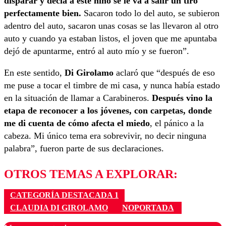
disparar y decía a este niño se le va a salir un tiro
perfectamente bien.
Sacaron todo lo del auto, se subieron
adentro del auto, sacaron unas cosas se las llevaron al otro
auto y cuando ya estaban listos, el joven que me apuntaba
dejó de apuntarme, entró al auto mío y se fueron”.
En este sentido,
Di
Girolamo
aclaró que “después de eso
me puse a tocar el timbre de mi casa, y nunca había estado
en la situación de llamar a Carabineros.
Después vino la
etapa de reconocer a los jóvenes, con carpetas, donde
me di cuenta de cómo afecta el miedo
, el pánico a la
cabeza. Mi único tema era sobrevivir, no decir ninguna
palabra”, fueron parte de sus declaraciones.
OTROS TEMAS A EXPLORAR:
CATEGORÍA DESTACADA 1
CLAUDIA DI GIROLAMO
NOPORTADA