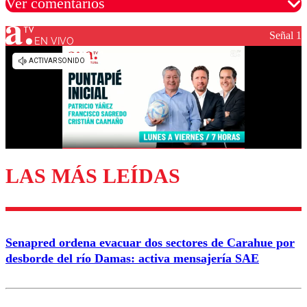
Ver comentarios
Señal 1
EN VIVO
Los comentarios son moderados para garantizar un
diálogo respetuoso.
Nombre
Correo
LAS MÁS LEÍDAS
Enviar comentario
Senapred ordena evacuar dos sectores de Carahue por
desborde del río Damas: activa mensajería SAE