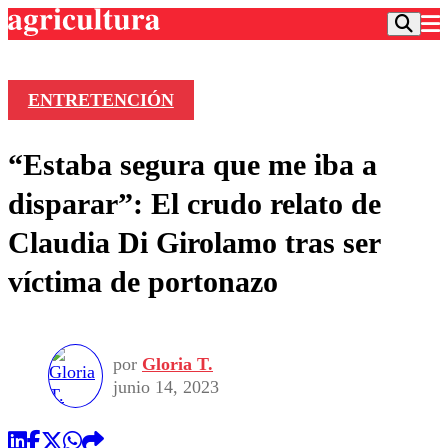
ENTRETENCIÓN
Podcast
“Estaba segura que me iba a
Frecuencias
Agricultura TV
disparar”: El crudo relato de
Deportes
Claudia Di Girolamo tras ser
Entretención
Colo Colo
Noticias
víctima de portonazo
Motor
Vida Social
Otros Deportes
Dato Practico
Publicaciones en medios
Seleccion Chilena
Economía
Opinión
Torneo Internacional
Internacional
por
Gloria T.
Programas
Torneo Nacional
Nacional
junio 14, 2023
Comercial
Universidad Católica
Política
Universidad de Chile
Sustentabilidad