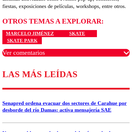
fiestas, exposiciones de películas, workshops, entre otros.
OTROS TEMAS A EXPLORAR:
MARCELO JIMÉNEZ
SKATE
SKATE PARK
Ver comentarios
LAS MÁS LEÍDAS
Los comentarios son moderados para garantizar un
diálogo respetuoso.
Nombre
Senapred ordena evacuar dos sectores de Carahue por
Correo
desborde del río Damas: activa mensajería SAE