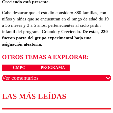
Creciendo está presente.
Cabe destacar que el estudio consideró 380 familias, con
niños y niñas que se encuentran en el rango de edad de 19
a 36 meses y 3 a 5 años, pertenecientes al ciclo jardín
infantil del programa Criando y Creciendo.
De estas, 230
fueron parte del grupo experimental bajo una
asignación aleatoria.
OTROS TEMAS A EXPLORAR:
CMPC
PROGRAMA
Ver comentarios
LAS MÁS LEÍDAS
Los comentarios son moderados para garantizar un
diálogo respetuoso.
Nombre