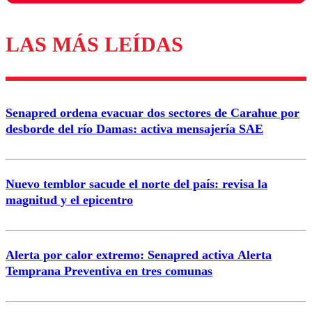
LAS MÁS LEÍDAS
Los comentarios son moderados para garantizar un
diálogo respetuoso.
Nombre
Senapred ordena evacuar dos sectores de Carahue por
Correo
desborde del río Damas: activa mensajería SAE
Nuevo temblor sacude el norte del país: revisa la
magnitud y el epicentro
Enviar comentario
Alerta por calor extremo: Senapred activa Alerta
Temprana Preventiva en tres comunas