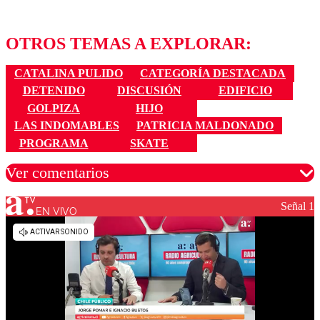
OTROS TEMAS A EXPLORAR:
CATALINA PULIDO
CATEGORÍA DESTACADA
DETENIDO
DISCUSIÓN
EDIFICIO
GOLPIZA
HIJO
LAS INDOMABLES
PATRICIA MALDONADO
PROGRAMA
SKATE
Ver comentarios
Señal 1
EN VIVO
Los comentarios son moderados para garantizar un
diálogo respetuoso.
Nombre
Correo