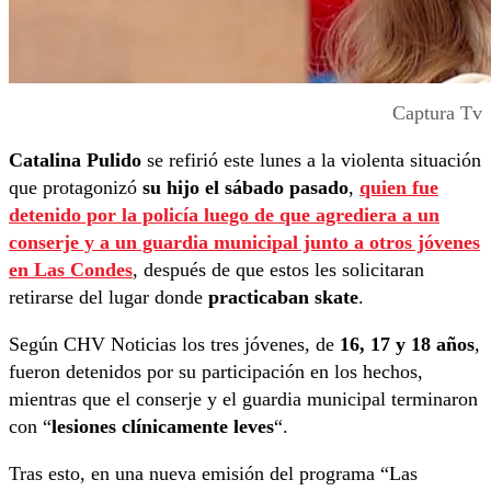
Captura Tv
Catalina Pulido
se refirió este lunes a la violenta situación
que protagonizó
su hijo el sábado pasado
,
quien fue
detenido por la policía luego de que agrediera a un
conserje y a un guardia municipal junto a otros jóvenes
en Las Condes
, después de que estos les solicitaran
retirarse del lugar donde
practicaban skate
.
Según CHV Noticias los tres jóvenes, de
16, 17 y 18 años
,
fueron detenidos por su participación en los hechos,
mientras que el conserje y el guardia municipal terminaron
con “
lesiones clínicamente leves
“.
Tras esto, en una nueva emisión del programa “Las