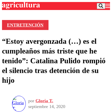
ENTRETENCIÓN
Podcast
“Estoy avergonzada (…) es el
Frecuencias
Agricultura TV
cumpleaños más triste que he
Deportes
tenido”: Catalina Pulido rompió
Entretención
Colo Colo
Noticias
el silencio tras detención de su
Motor
Vida Social
Otros Deportes
Dato Practico
hijo
Publicaciones en medios
Seleccion Chilena
Economía
Opinión
Torneo Internacional
Internacional
Programas
Torneo Nacional
Nacional
Comercial
por
Gloria T.
Universidad Católica
Política
septiembre 14, 2020
Universidad de Chile
Sustentabilidad