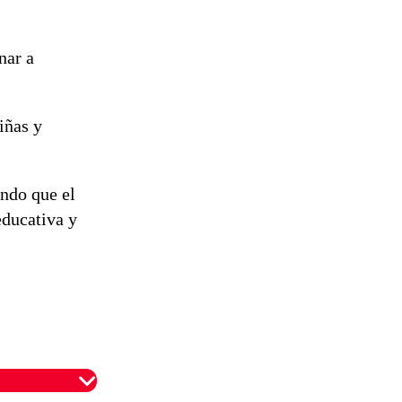
nar a
iñas y
ando que el
educativa y