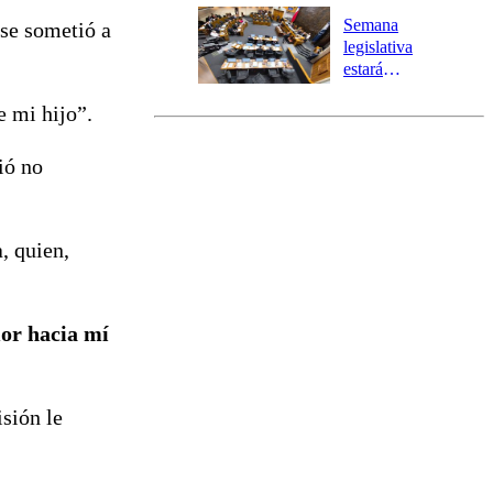
Preventiva en
Semana
 se sometió a
tres comunas
legislativa
estará
marcada por
e mi hijo”.
el fin de la
tramitación
del proyecto
ió no
de
reconstrucción
a, quien,
or hacia mí
isión le