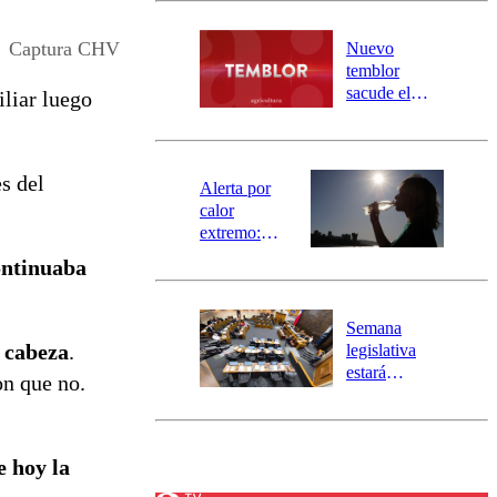
desborde del
río Damas:
Captura CHV
Nuevo
activa
temblor
mensajería
sacude el
liar luego
SAE
norte del país:
revisa la
magnitud y el
s del
epicentro
Alerta por
calor
extremo:
Senapred
ontinuaba
activa Alerta
Temprana
Preventiva en
Semana
tres comunas
e cabeza
.
legislativa
estará
on que no.
marcada por
el fin de la
tramitación
del proyecto
e hoy la
de