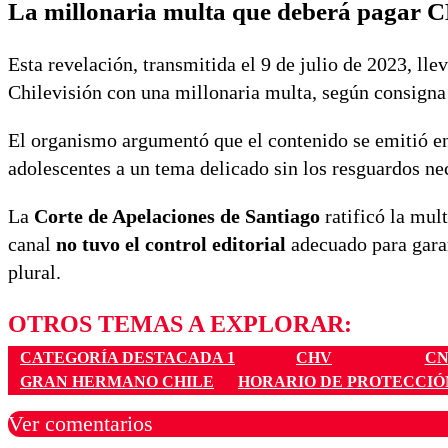
La millonaria multa que deberá pagar 
Esta revelación, transmitida el 9 de julio de 2023, lle
Chilevisión con una millonaria multa, según consigna
El organismo argumentó que el contenido se emitió en
adolescentes a un tema delicado sin los resguardos ne
La
Corte de Apelaciones de Santiago
ratificó la mul
canal
no tuvo el control editorial
adecuado para garan
plural.
OTROS TEMAS A EXPLORAR:
CATEGORÍA DESTACADA 1
CHV
CN
GRAN HERMANO CHILE
HORARIO DE PROTECCIÓ
Ver comentarios