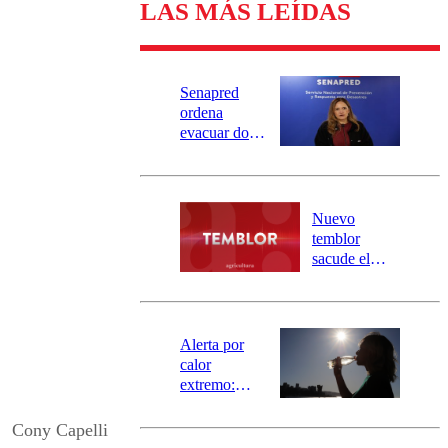
LAS MÁS LEÍDAS
Senapred
ordena
evacuar dos
sectores de
Carahue por
desborde del
río Damas:
Nuevo
activa
temblor
mensajería
sacude el
SAE
norte del país:
revisa la
magnitud y el
epicentro
Alerta por
calor
extremo:
Senapred
activa Alerta
Cony Capelli
Temprana