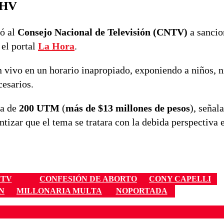
CHV
vó al
Consejo Nacional de Televisión (CNTV)
a sancio
 el portal
La Hora
.
 vivo en un horario inapropiado, exponiendo a niños, n
cesarios.
ta de
200 UTM
(
más de
$13 millones de pesos
), señal
tizar que el tema se tratara con la debida perspectiva 
TV
CONFESIÓN DE ABORTO
CONY CAPELLI
N
MILLONARIA MULTA
NOPORTADA