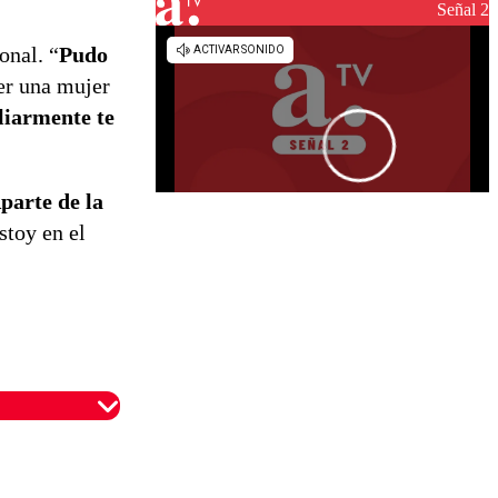
reconstrucción
Señal 2
onal. “
Pudo
er una mujer
liarmente te
parte de la
estoy en el