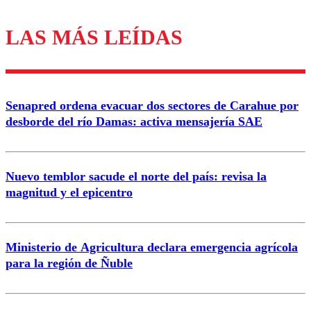
LAS MÁS LEÍDAS
Los comentarios son moderados para garantizar un
diálogo respetuoso.
Nombre
Senapred ordena evacuar dos sectores de Carahue por
Correo
desborde del río Damas: activa mensajería SAE
Nuevo temblor sacude el norte del país: revisa la
magnitud y el epicentro
Enviar comentario
Ministerio de Agricultura declara emergencia agrícola
para la región de Ñuble