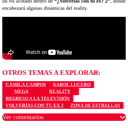
un rol acotado dentro de
“¿Volverías con tu ex? 2”
, donde
encabezará algunas dinámicas del reality.
OTROS TEMAS A EXPLORAR:
CAMILA CAMPOS
KAROL LUCERO
MEGA
REALITY
REGRESO A LA TELEVISIÓN
VOLVERÍAS CON TU EX 2
ZONA DE ESTRELLAS
Ver comentarios