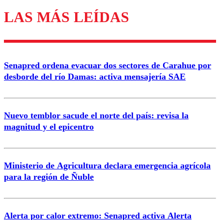
LAS MÁS LEÍDAS
Los comentarios son moderados para garantizar un
diálogo respetuoso.
Nombre
Senapred ordena evacuar dos sectores de Carahue por
Correo
desborde del río Damas: activa mensajería SAE
Nuevo temblor sacude el norte del país: revisa la
magnitud y el epicentro
Enviar comentario
Ministerio de Agricultura declara emergencia agrícola
para la región de Ñuble
Alerta por calor extremo: Senapred activa Alerta