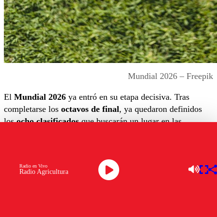
Mundial 2026 – Freepik
El
Mundial 2026
ya entró en su etapa decisiva. Tras
completarse los
octavos de final
, ya quedaron definidos
los
ocho clasificados
que buscarán un lugar en las
semifinales del torneo, dando forma a unas llaves que
prometen grandes duelos entre varias de las principales
potencias del fútbol mundial.
Radio en Vivo
Radio Agricultura
Con
Argentina, Francia, Marruecos, España, Bélgica,
Noruega, Inglaterra y Suiza
todavía en carrera, la pelea
por levantar la
Copa del Mundo
entra en su fase más
emocionante, con figuras como
Lionel Messi
,
Kylian