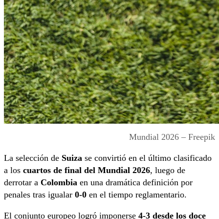
Mundial 2026 – Freepik
La selección de
Suiza
se convirtió en el último clasificado
a los
cuartos de final del Mundial 2026
, luego de
derrotar a
Colombia
en una dramática definición por
penales tras igualar
0-0
en el tiempo reglamentario.
El conjunto europeo logró imponerse
4-3 desde los doce