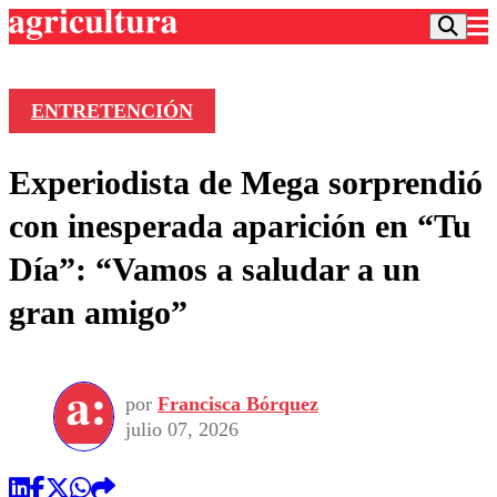
ENTRETENCIÓN
Podcast
Experiodista de Mega sorprendió
Frecuencias
Agricultura TV
con inesperada aparición en “Tu
Deportes
Día”: “Vamos a saludar a un
Entretención
Colo Colo
Noticias
gran amigo”
Motor
Vida Social
Otros Deportes
Dato Practico
Publicaciones en medios
Seleccion Chilena
Economía
Opinión
Torneo Internacional
Internacional
por
Francisca Bórquez
Programas
Torneo Nacional
Nacional
julio 07, 2026
Comercial
Universidad Católica
Política
Universidad de Chile
Sustentabilidad