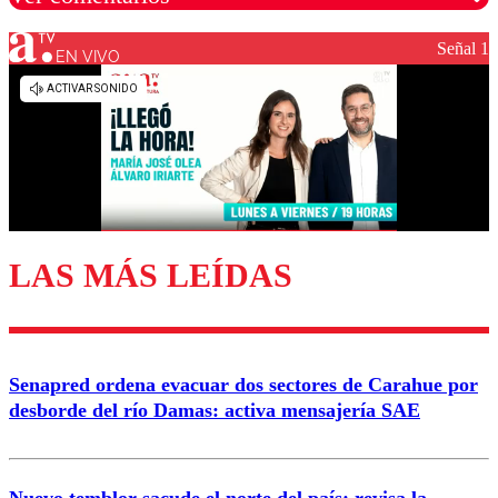
Señal 1
EN VIVO
Los comentarios son moderados para garantizar un
diálogo respetuoso.
Nombre
Correo
LAS MÁS LEÍDAS
Enviar comentario
Senapred ordena evacuar dos sectores de Carahue por
desborde del río Damas: activa mensajería SAE
Nuevo temblor sacude el norte del país: revisa la