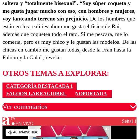
soltera y “totalmente bisexual”. “Soy súper coqueta y
me gusta jugar mucho con eso, con hombres y mujeres,
voy tanteando terreno sin prejuicio.
De los hombres que
están en los realities ahora me gusta el físico de Rai,
además que coquetea todo el rato. Si me pescara, me lo
comería, pero es muy chico y le gustan las modelos. De las
chicas en cambio me gustan todas, desde la Fran hasta la
Faloon y la Gala”, revela.
OTROS TEMAS A EXPLORAR:
CATEGORÍA DESTACADA 1
FALOON LARRAGUIBEL
NOPORTADA
Ver comentarios
Señal 1
EN VIVO
Los comentarios son moderados para garantizar un
diálogo respetuoso.