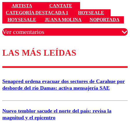
ARTISTA
CANTATE
CATEGORÍA DESTACADA 1
HOYSEALE
HOYSESALE
JUANA MOLINA
NOPORTADA
Ver comentarios
LAS MÁS LEÍDAS
Los comentarios son moderados para garantizar un
diálogo respetuoso.
Nombre
Senapred ordena evacuar dos sectores de Carahue por
Correo
desborde del río Damas: activa mensajería SAE
Nuevo temblor sacude el norte del país: revisa la
magnitud y el epicentro
Enviar comentario