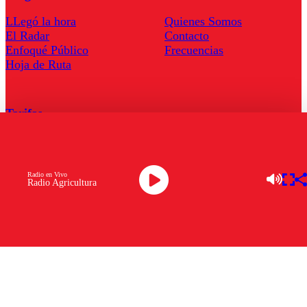
LLegó la hora
Quienes Somos
El Radar
Contacto
Enfoqué Público
Frecuencias
Hoja de Ruta
Tarifas
Comercial
Tarifas Servel Radio
Radio en Vivo
Radio Agricultura
Radio en Vivo
TV en Vivo
Descarga la APP