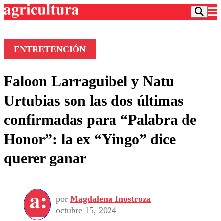
ENTRETENCIÓN
Podcast
Faloon Larraguibel y Natu
Frecuencias
Agricultura TV
Urtubias son las dos últimas
Deportes
confirmadas para “Palabra de
Entretención
Colo Colo
Noticias
Honor”: la ex “Yingo” dice
Motor
Vida Social
Otros Deportes
Dato Practico
querer ganar
Publicaciones en medios
Seleccion Chilena
Economía
Opinión
Torneo Internacional
Internacional
Programas
Torneo Nacional
Nacional
Comercial
por
Magdalena Inostroza
Universidad Católica
Política
octubre 15, 2024
Universidad de Chile
Sustentabilidad