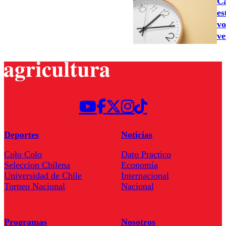
Ca
es
vo
ve
Deportes
Noticias
Colo Colo
Dato Practico
Seleccion Chilena
Economía
Universidad de Chile
Internacional
Torneo Nacional
Nacional
Programas
Nosotros