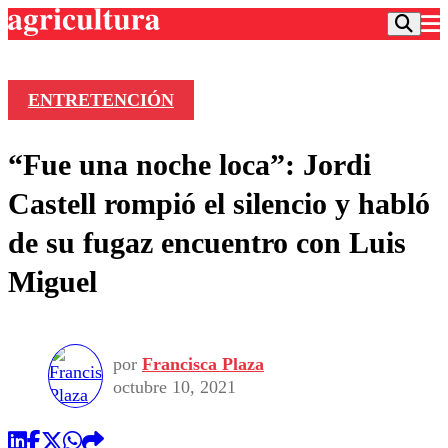
ENTRETENCIÓN
Podcast
“Fue una noche loca”: Jordi
Frecuencias
Agricultura TV
Castell rompió el silencio y habló
Deportes
de su fugaz encuentro con Luis
Entretención
Colo Colo
Noticias
Miguel
Motor
Vida Social
Otros Deportes
Dato Practico
Publicaciones en medios
Seleccion Chilena
Economía
Opinión
Torneo Internacional
Internacional
por
Francisca Plaza
Programas
Torneo Nacional
Nacional
octubre 10, 2021
Comercial
Universidad Católica
Política
Universidad de Chile
Sustentabilidad