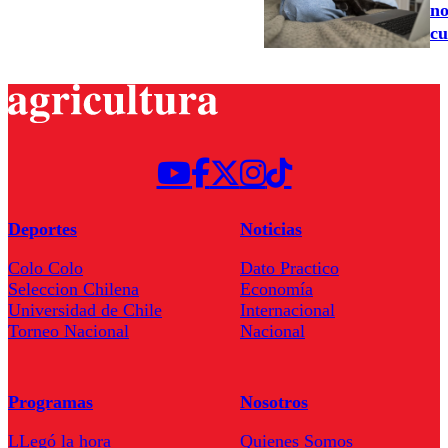
no
cu
Deportes
Noticias
Colo Colo
Dato Practico
Seleccion Chilena
Economía
Universidad de Chile
Internacional
Torneo Nacional
Nacional
Programas
Nosotros
LLegó la hora
Quienes Somos