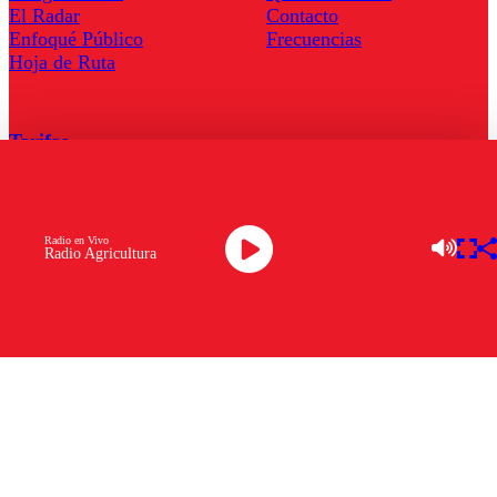
El Radar
Contacto
Enfoqué Público
Frecuencias
Hoja de Ruta
Tarifas
Comercial
Tarifas Servel Radio
Radio en Vivo
Radio Agricultura
Radio en Vivo
TV en Vivo
Descarga la APP