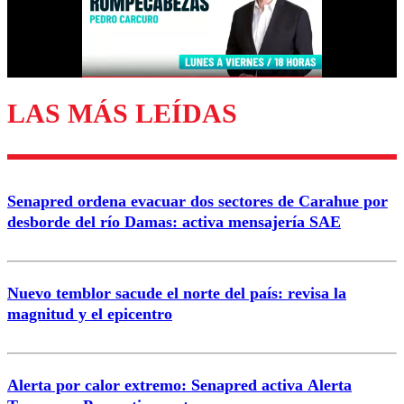
Correo
LAS MÁS LEÍDAS
Enviar comentario
Senapred ordena evacuar dos sectores de Carahue por
desborde del río Damas: activa mensajería SAE
Nuevo temblor sacude el norte del país: revisa la
magnitud y el epicentro
Alerta por calor extremo: Senapred activa Alerta