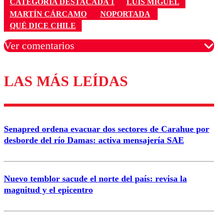
CATEGORÍA DESTACADA 1
LUIS MIGUEL
MARTÍN CÁRCAMO
NOPORTADA
QUÉ DICE CHILE
Ver comentarios
LAS MÁS LEÍDAS
Los comentarios son moderados para garantizar un
diálogo respetuoso.
Nombre
Senapred ordena evacuar dos sectores de Carahue por
Correo
desborde del río Damas: activa mensajería SAE
Nuevo temblor sacude el norte del país: revisa la
magnitud y el epicentro
Enviar comentario