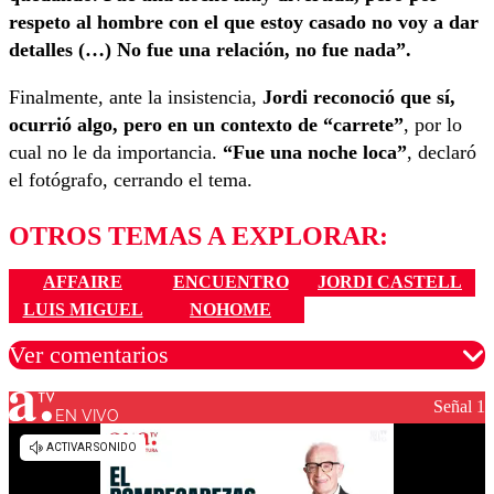
respeto al hombre con el que estoy casado no voy a dar
detalles (…) No fue una relación, no fue nada”.
Finalmente, ante la insistencia,
Jordi reconoció que sí,
ocurrió algo, pero en un contexto de “carrete”
, por lo
cual no le da importancia.
“Fue una noche loca”
, declaró
el fotógrafo, cerrando el tema.
OTROS TEMAS A EXPLORAR:
AFFAIRE
ENCUENTRO
JORDI CASTELL
LUIS MIGUEL
NOHOME
Ver comentarios
Señal 1
EN VIVO
Los comentarios son moderados para garantizar un
diálogo respetuoso.
Nombre