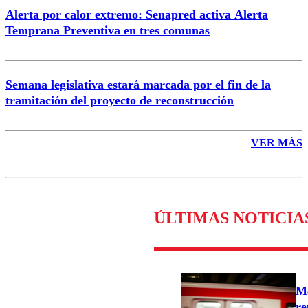
Alerta por calor extremo: Senapred activa Alerta
Temprana Preventiva en tres comunas
Semana legislativa estará marcada por el fin de la
tramitación del proyecto de reconstrucción
VER MÁS
ÚLTIMAS NOTICIA
Me
re