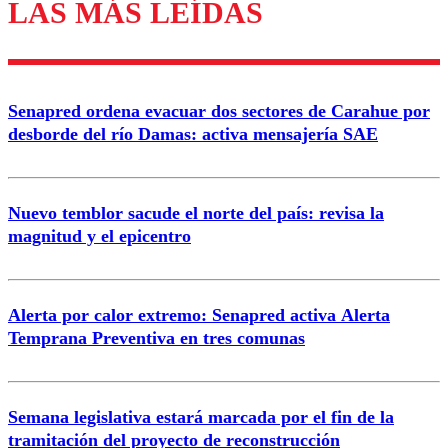
LAS MÁS LEÍDAS
Los comentarios son moderados para garantizar un
diálogo respetuoso.
Nombre
Senapred ordena evacuar dos sectores de Carahue por
Correo
desborde del río Damas: activa mensajería SAE
Nuevo temblor sacude el norte del país: revisa la
magnitud y el epicentro
Enviar comentario
Alerta por calor extremo: Senapred activa Alerta
Temprana Preventiva en tres comunas
Semana legislativa estará marcada por el fin de la
tramitación del proyecto de reconstrucción