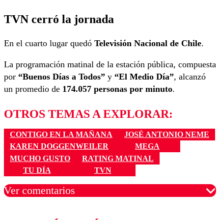
TVN cerró la jornada
En el cuarto lugar quedó
Televisión Nacional de Chile
.
La programación matinal de la estación pública, compuesta
por
“Buenos Días a Todos”
y
“El Medio Día”
, alcanzó
un promedio de
174.057 personas por minuto
.
OTROS TEMAS A EXPLORAR:
CONTIGO EN LA MAÑANA
JOSÉ ANTONIO NEME
KAREN DOGGENWEILER
MEGA
MUCHO GUSTO
RATING MATINAL
TU DÍA
TVN
Ver comentarios