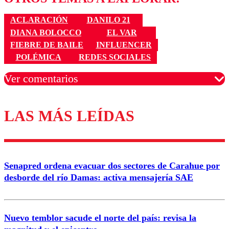
ACLARACIÓN
DANILO 21
DIANA BOLOCCO
EL VAR
FIEBRE DE BAILE
INFLUENCER
POLÉMICA
REDES SOCIALES
Ver comentarios
LAS MÁS LEÍDAS
Los comentarios son moderados para garantizar un
diálogo respetuoso.
Nombre
Senapred ordena evacuar dos sectores de Carahue por
Correo
desborde del río Damas: activa mensajería SAE
Nuevo temblor sacude el norte del país: revisa la