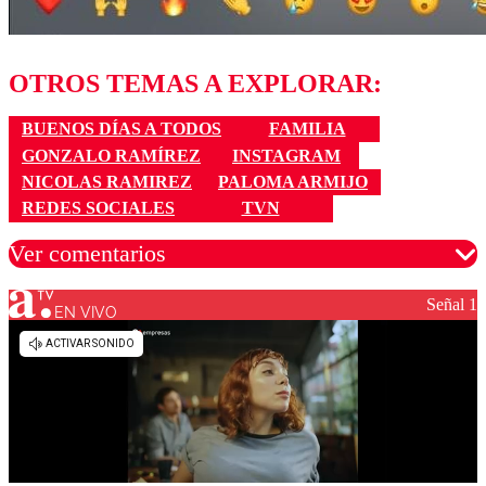
OTROS TEMAS A EXPLORAR:
BUENOS DÍAS A TODOS
FAMILIA
GONZALO RAMÍREZ
INSTAGRAM
NICOLAS RAMIREZ
PALOMA ARMIJO
REDES SOCIALES
TVN
Ver comentarios
Señal 1
EN VIVO
Los comentarios son moderados para garantizar un
diálogo respetuoso.
Nombre
Correo