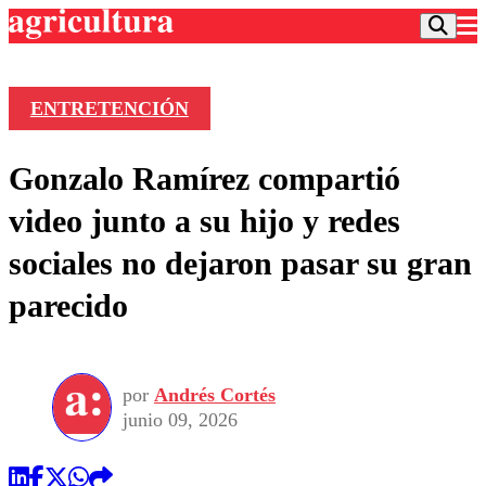
ENTRETENCIÓN
Podcast
Gonzalo Ramírez compartió
Frecuencias
Agricultura TV
video junto a su hijo y redes
Deportes
sociales no dejaron pasar su gran
Entretención
Colo Colo
Noticias
parecido
Motor
Vida Social
Otros Deportes
Dato Practico
Publicaciones en medios
Seleccion Chilena
Economía
Opinión
Torneo Internacional
Internacional
por
Andrés Cortés
Programas
Torneo Nacional
Nacional
junio 09, 2026
Comercial
Universidad Católica
Política
Universidad de Chile
Sustentabilidad