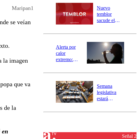
río Damas:
Maripan1
Nuevo
activa
temblor
mensajería
sacude el
nde se veían
SAE
norte del país:
revisa la
magnitud y el
xto.
epicentro
Alerta por
calor
extremo:
 a la imagen
Senapred
activa Alerta
Temprana
 popa que va
Preventiva en
Semana
tres comunas
legislativa
estará
marcada por
s de la
el fin de la
tramitación
del proyecto
de
 en
reconstrucción
Señal 2