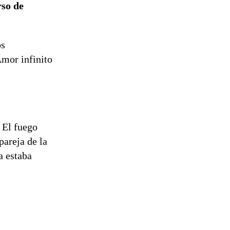
so de
reconstrucción
os
Amor infinito
 El fuego
pareja de la
a estaba