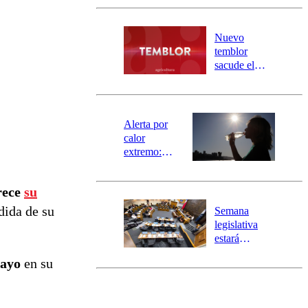
Carahue por
desborde del
río Damas:
Nuevo
activa
temblor
mensajería
sacude el
SAE
norte del país:
revisa la
magnitud y el
epicentro
Alerta por
calor
extremo:
Senapred
activa Alerta
rece
su
Temprana
Preventiva en
dida de su
Semana
tres comunas
legislativa
estará
marcada por
mayo
en su
el fin de la
tramitación
del proyecto
de