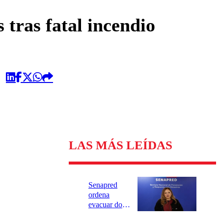
omentario
 tras fatal incendio
LAS MÁS LEÍDAS
Senapred
ordena
evacuar dos
sectores de