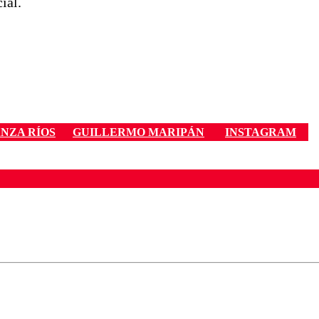
ial.
NZA RÍOS
GUILLERMO MARIPÁN
INSTAGRAM
ados para garantizar un diálogo respetuoso.
Correo