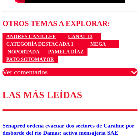
OTROS TEMAS A EXPLORAR:
ANDRÉS CANIULEF
CANAL 13
CATEGORÍA DESTACADA 1
MEGA
NOPORTADA
PAMELA DÍAZ
PATO SOTOMAYOR
Ver comentarios
LAS MÁS LEÍDAS
Los comentarios son moderados para garantizar un
diálogo respetuoso.
Nombre
Senapred ordena evacuar dos sectores de Carahue por
Correo
desborde del río Damas: activa mensajería SAE