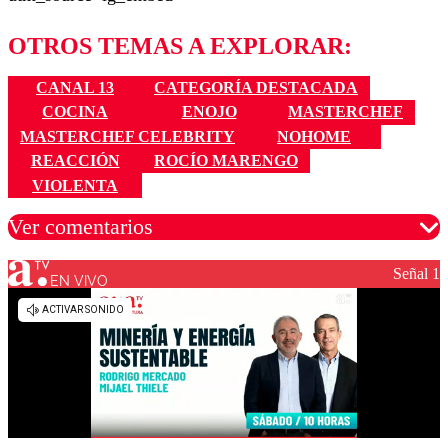
OTROS TEMAS A EXPLORAR:
CANAL 13
CATEGORÍA DESTACADA
COCINA
ENOJO
MASTERCHEF
MASTERCHEF CELEBRITY
NOHOME
REACCIÓN
ROCÍO MARENGO
VIOLENTA
Ver comentarios
Señal 1
EN VIVO
Los comentarios son moderados para garantizar un
diálogo respetuoso.
Nombre
Correo