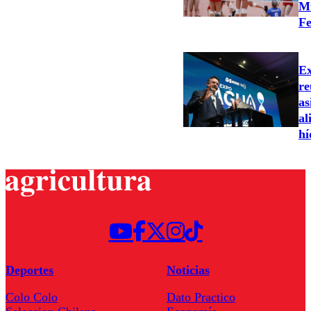
Mu
Fe
Ex
re
as
al
hí
Deportes
Noticias
Colo Colo
Dato Practico