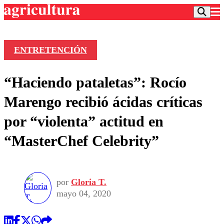
ENTRETENCIÓN
Podcast
“Haciendo pataletas”: Rocío
Frecuencias
Agricultura TV
Marengo recibió ácidas críticas
Deportes
por “violenta” actitud en
Entretención
Colo Colo
Noticias
“MasterChef Celebrity”
Motor
Vida Social
Otros Deportes
Dato Practico
Publicaciones en medios
Seleccion Chilena
Economía
Opinión
Torneo Internacional
Internacional
por
Gloria T.
Programas
Torneo Nacional
Nacional
mayo 04, 2020
Comercial
Universidad Católica
Política
Universidad de Chile
Sustentabilidad