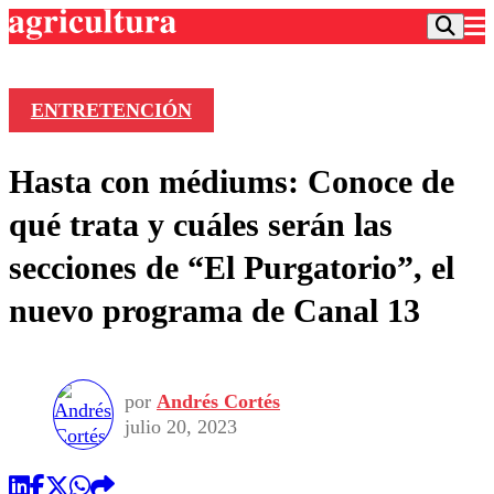
ENTRETENCIÓN
Podcast
Hasta con médiums: Conoce de
Frecuencias
Agricultura TV
qué trata y cuáles serán las
Deportes
secciones de “El Purgatorio”, el
Entretención
Colo Colo
Noticias
nuevo programa de Canal 13
Motor
Vida Social
Otros Deportes
Dato Practico
Publicaciones en medios
Seleccion Chilena
Economía
Opinión
Torneo Internacional
Internacional
por
Andrés Cortés
Programas
Torneo Nacional
Nacional
julio 20, 2023
Comercial
Universidad Católica
Política
Universidad de Chile
Sustentabilidad