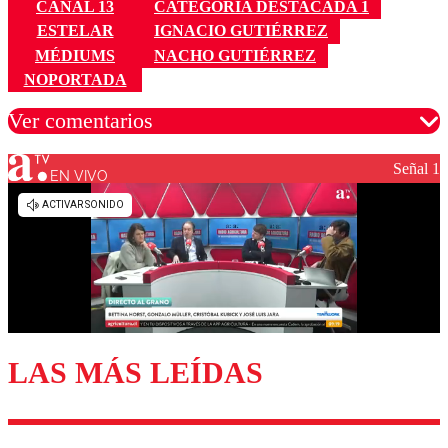
CANAL 13
CATEGORÍA DESTACADA 1
ESTELAR
IGNACIO GUTIÉRREZ
MÉDIUMS
NACHO GUTIÉRREZ
NOPORTADA
Ver comentarios
Señal 1
EN VIVO
Los comentarios son moderados para garantizar un
diálogo respetuoso.
Nombre
Correo
LAS MÁS LEÍDAS
Enviar comentario