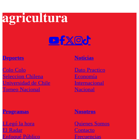
Deportes
Noticias
Colo Colo
Dato Practico
Seleccion Chilena
Economía
Universidad de Chile
Internacional
Torneo Nacional
Nacional
Programas
Nosotros
LLegó la hora
Quienes Somos
El Radar
Contacto
Enfoqué Público
Frecuencias