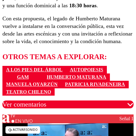
y una función dominical a las
18:30 horas
.
Con esta propuesta, el legado de Humberto Maturana
vuelve a instalarse en la conversación pública, esta vez
desde las artes escénicas y con una invitación a reflexionar
sobre la vida, el conocimiento y la condición humana.
OTROS TEMAS A EXPLORAR:
A LOS PIES DEL ÁRBOL
AUTOPOIESIS
GAM
HUMBERTO MATURANA
MANUELA OYARZÚN
PATRICIA RIVADENEIRA
TEATRO CHILENO
Ver comentarios
Señal 1
EN VIVO
Los comentarios son moderados para garantizar un
diálogo respetuoso.