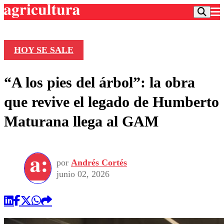
HOY SE SALE
Podcast
“A los pies del árbol”: la obra
Frecuencias
Agricultura TV
que revive el legado de Humberto
Deportes
Maturana llega al GAM
Entretención
Colo Colo
Noticias
Motor
Vida Social
Otros Deportes
Dato Practico
Publicaciones en medios
por
Andrés Cortés
Seleccion Chilena
Economía
Opinión
junio 02, 2026
Torneo Internacional
Internacional
Programas
Torneo Nacional
Nacional
Comercial
Universidad Católica
Política
Universidad de Chile
Sustentabilidad