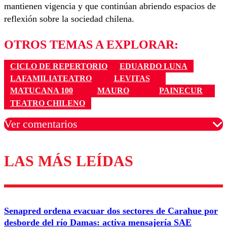
mantienen vigencia y que continúan abriendo espacios de
reflexión sobre la sociedad chilena.
OTROS TEMAS A EXPLORAR:
CICLO DE REPERTORIO
EDUARDO LUNA
LAFAMILIATEATRO
LEVITAS
MATUCANA 100
MAURO
PAINECUR
TEATRO CHILENO
Ver comentarios
LAS MÁS LEÍDAS
Los comentarios son moderados para garantizar un
diálogo respetuoso.
Nombre
Senapred ordena evacuar dos sectores de Carahue por
Correo
desborde del río Damas: activa mensajería SAE