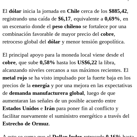
El
dólar
inicia la jornada en
Chile
cerca de los
$885,42
,
registrando una caída de
$6,17
, equivalente a
0,69%
, en
un escenario donde el
peso chileno
se fortalece por una
combinación favorable de mayor precio del
cobre
,
retroceso global del
dólar
y menor tensión geopolítica.
El principal apoyo para la moneda local viene desde el
cobre
, que sube
0,58%
hasta los
US$6,22
la libra,
alcanzando niveles cercanos a sus máximos recientes. El
metal rojo
se ha visto impulsado por la fuerte baja en los
precios de la
energía
y por una mejora en las expectativas
de
demanda manufacturera global
, luego de que
aumentaran las señales de un posible acuerdo entre
Estados Unidos
e
Irán
para poner fin al conflicto y
facilitar nuevamente el suministro energético a través del
Estrecho de Ormuz
.
A esto se suma que el
Dollar Index
retrocede
0,16%
hasta