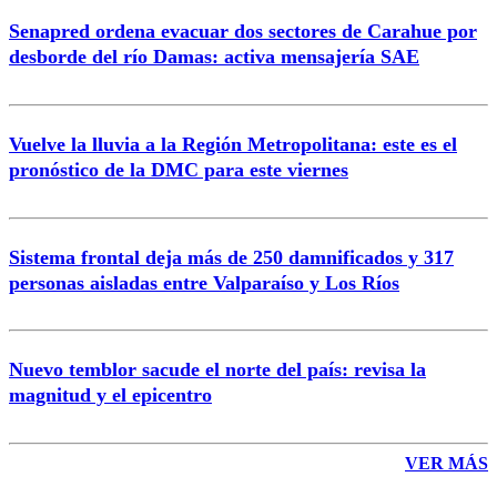
Senapred ordena evacuar dos sectores de Carahue por
Correo
desborde del río Damas: activa mensajería SAE
Vuelve la lluvia a la Región Metropolitana: este es el
pronóstico de la DMC para este viernes
Enviar comentario
Sistema frontal deja más de 250 damnificados y 317
personas aisladas entre Valparaíso y Los Ríos
Nuevo temblor sacude el norte del país: revisa la
magnitud y el epicentro
VER MÁS