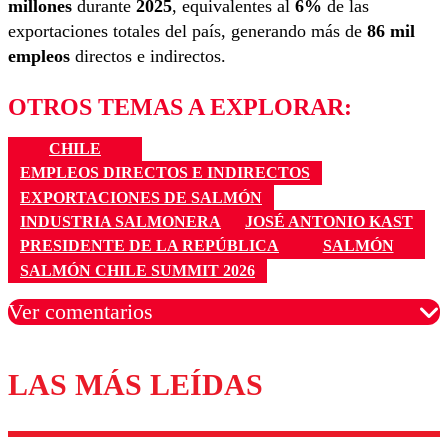
millones
durante
2025
, equivalentes al
6%
de las
exportaciones totales del país, generando más de
86 mil
empleos
directos e indirectos.
OTROS TEMAS A EXPLORAR:
CHILE
EMPLEOS DIRECTOS E INDIRECTOS
EXPORTACIONES DE SALMÓN
INDUSTRIA SALMONERA
JOSÉ ANTONIO KAST
PRESIDENTE DE LA REPÚBLICA
SALMÓN
SALMÓN CHILE SUMMIT 2026
Ver comentarios
LAS MÁS LEÍDAS
Los comentarios son moderados para garantizar un
diálogo respetuoso.
Nombre