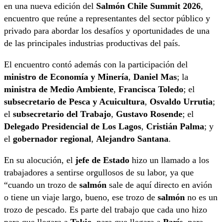
en una nueva edición del
Salmón Chile Summit 2026
,
encuentro que reúne a representantes del sector público y
privado para abordar los desafíos y oportunidades de una
de las principales industrias productivas del país.
El encuentro contó además con la participación del
ministro de Economía y Minería
,
Daniel Mas
; la
ministra de Medio Ambiente
,
Francisca Toledo
; el
subsecretario de Pesca y Acuicultura
,
Osvaldo Urrutia
;
el
subsecretario del Trabajo
,
Gustavo Rosende
; el
Delegado Presidencial de Los Lagos
,
Cristián Palma
; y
el
gobernador regional
,
Alejandro Santana
.
En su alocución, el
jefe de Estado
hizo un llamado a los
trabajadores a sentirse orgullosos de su labor, ya que
“cuando un trozo de
salmón
sale de aquí directo en avión
o tiene un viaje largo, bueno, ese trozo de
salmón
no es un
trozo de pescado. Es parte del trabajo que cada uno hizo
para que llegara a
Tokio
, para que llegara a
París
, para