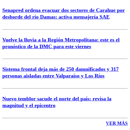
Senapred ordena evacuar dos sectores de Carahue por
Correo
desborde del río Damas: activa mensajería SAE
Vuelve la lluvia a la Región Metropolitana: este es el
pronóstico de la DMC para este viernes
Enviar comentario
Sistema frontal deja más de 250 damnificados y 317
personas aisladas entre Valparaíso y Los Ríos
Nuevo temblor sacude el norte del país: revisa la
magnitud y el epicentro
VER MÁS