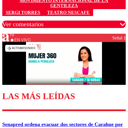
MOVIMIENTO INTERNACIONAL DE LA
GENTILEZA
SERGI TORRES
TEATRO NESCAFE
Ver comentarios
Señal 1
EN VIVO
Los comentarios son moderados para garantizar un
diálogo respetuoso.
Nombre
Correo
LAS MÁS LEÍDAS
Enviar comentario
Senapred ordena evacuar dos sectores de Carahue por