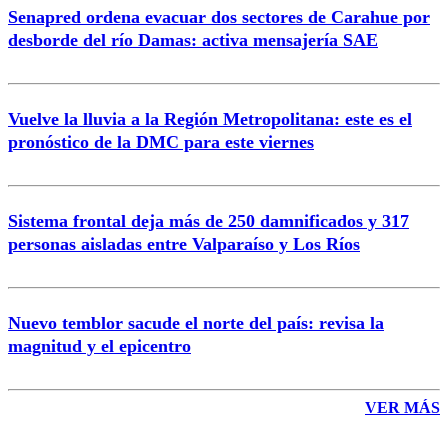
Senapred ordena evacuar dos sectores de Carahue por
Correo
desborde del río Damas: activa mensajería SAE
Vuelve la lluvia a la Región Metropolitana: este es el
pronóstico de la DMC para este viernes
Enviar comentario
Sistema frontal deja más de 250 damnificados y 317
personas aisladas entre Valparaíso y Los Ríos
Nuevo temblor sacude el norte del país: revisa la
magnitud y el epicentro
VER MÁS