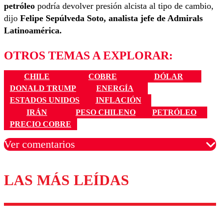
petróleo
podría devolver presión alcista al tipo de cambio,
dijo
Felipe Sepúlveda Soto, a
nalista jefe de Admirals
Latinoamérica.
OTROS TEMAS A EXPLORAR:
CHILE
COBRE
DÓLAR
DONALD TRUMP
ENERGÍA
ESTADOS UNIDOS
INFLACIÓN
IRÁN
PESO CHILENO
PETRÓLEO
PRECIO COBRE
Ver comentarios
LAS MÁS LEÍDAS
Los comentarios son moderados para garantizar un
diálogo respetuoso.
Nombre