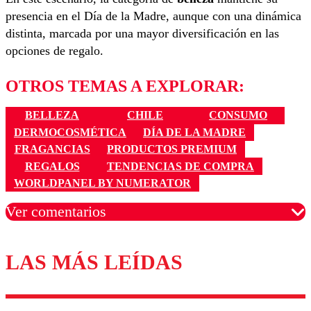
presencia en el Día de la Madre, aunque con una dinámica
distinta, marcada por una mayor diversificación en las
opciones de regalo.
OTROS TEMAS A EXPLORAR:
BELLEZA
CHILE
CONSUMO
DERMOCOSMÉTICA
DÍA DE LA MADRE
FRAGANCIAS
PRODUCTOS PREMIUM
REGALOS
TENDENCIAS DE COMPRA
WORLDPANEL BY NUMERATOR
Ver comentarios
LAS MÁS LEÍDAS
Los comentarios son moderados para garantizar un
diálogo respetuoso.
Nombre