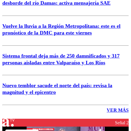
desborde del río Damas: activa mensajería SAE
Vuelve la lluvia a la Región Metropolitana: este es el
pronóstico de la DMC para este viernes
Sistema frontal deja más de 250 damnificados y 317
personas aisladas entre Valparaíso y Los Ríos
Nuevo temblor sacude el norte del país: revisa la
magnitud y el epicentro
VER MÁS
Señal 2