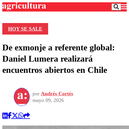
HOY SE SALE
Podcast
De exmonje a referente global:
Frecuencias
Agricultura TV
Daniel Lumera realizará
Deportes
encuentros abiertos en Chile
Entretención
Colo Colo
Noticias
Motor
Vida Social
Otros Deportes
Dato Practico
Publicaciones en medios
por
Andrés Cortés
Seleccion Chilena
Economía
Opinión
mayo 09, 2026
Torneo Internacional
Internacional
Programas
Torneo Nacional
Nacional
Comercial
Universidad Católica
Política
Universidad de Chile
Sustentabilidad