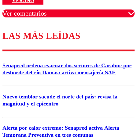
VERANO
Ver comentarios
LAS MÁS LEÍDAS
Los comentarios son moderados para garantizar un
diálogo respetuoso.
Nombre
Senapred ordena evacuar dos sectores de Carahue por
Correo
desborde del río Damas: activa mensajería SAE
Nuevo temblor sacude el norte del país: revisa la
magnitud y el epicentro
Enviar comentario
Alerta por calor extremo: Senapred activa Alerta
Temprana Preventiva en tres comunas