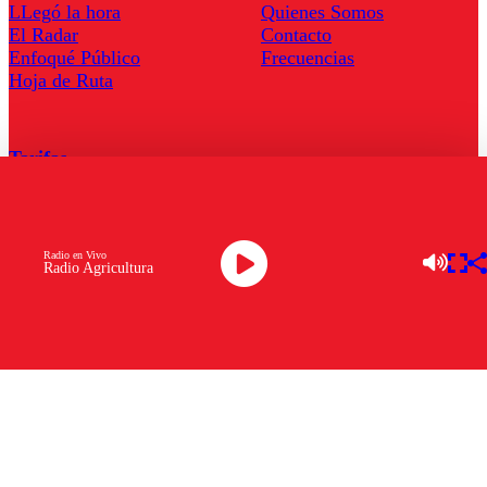
LLegó la hora
Quienes Somos
El Radar
Contacto
Enfoqué Público
Frecuencias
Hoja de Ruta
Tarifas
Comercial
Tarifas Servel Radio
Radio en Vivo
Radio Agricultura
Radio en Vivo
TV en Vivo
Descarga la APP