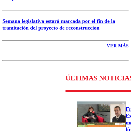
Semana legislativa estará marcada por el fin de la
tramitación del proyecto de reconstrucción
VER MÁS
ÚLTIMAS NOTICIA
Fr
Ex
mo
lí