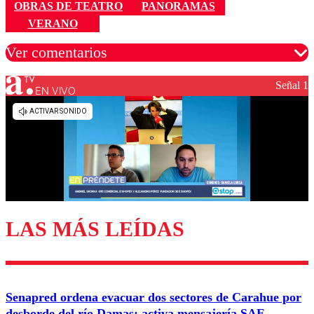
OBRAS DE TEATRO
PANORAMAS
VERANO
Ver comentarios
Señal 1
EN VIVO
Los comentarios son moderados para garantizar un
diálogo respetuoso.
Nombre
Correo
LAS MÁS LEÍDAS
Enviar comentario
Senapred ordena evacuar dos sectores de Carahue por
desborde del río Damas: activa mensajería SAE