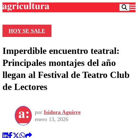
HOY SE SALE
Podcast
Imperdible encuentro teatral:
Frecuencias
Agricultura TV
Principales montajes del año
Deportes
llegan al Festival de Teatro Club
Entretención
Colo Colo
Noticias
de Lectores
Motor
Vida Social
Otros Deportes
Dato Practico
Publicaciones en medios
Seleccion Chilena
Economía
Opinión
Torneo Internacional
Internacional
por
Isidora Aguirre
Programas
Torneo Nacional
Nacional
enero 13, 2026
Comercial
Universidad Católica
Política
Universidad de Chile
Sustentabilidad