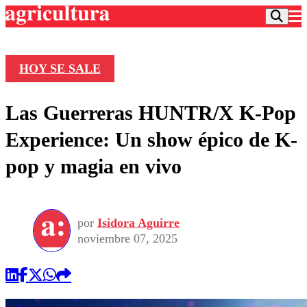
HOY SE SALE
Podcast
Las Guerreras HUNTR/X K-Pop
Frecuencias
Agricultura TV
Experience: Un show épico de K-
Deportes
pop y magia en vivo
Entretención
Colo Colo
Noticias
Motor
Vida Social
Otros Deportes
Dato Practico
Publicaciones en medios
por
Isidora Aguirre
Seleccion Chilena
Economía
Opinión
noviembre 07, 2025
Torneo Internacional
Internacional
Programas
Torneo Nacional
Nacional
Comercial
Universidad Católica
Política
Universidad de Chile
Sustentabilidad