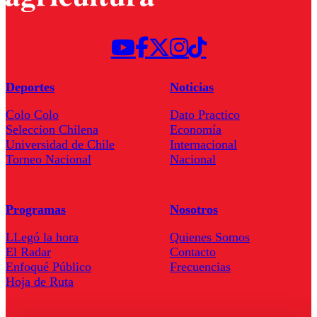
Deportes
Noticias
Colo Colo
Dato Practico
Seleccion Chilena
Economía
Universidad de Chile
Internacional
Torneo Nacional
Nacional
Programas
Nosotros
LLegó la hora
Quienes Somos
El Radar
Contacto
Enfoqué Público
Frecuencias
Hoja de Ruta