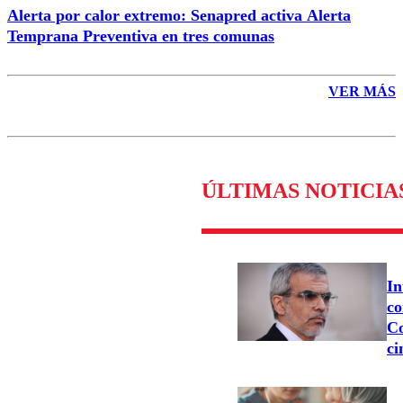
Alerta por calor extremo: Senapred activa Alerta
Temprana Preventiva en tres comunas
VER MÁS
ÚLTIMAS NOTICIA
In
co
Co
ci