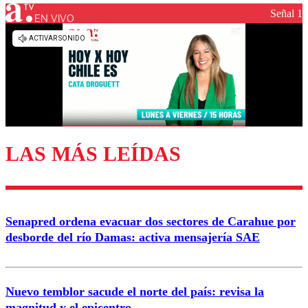
Señal 1
EN VIVO
Los comentarios son moderados para garantizar un
diálogo respetuoso.
Nombre
Correo
LAS MÁS LEÍDAS
Enviar comentario
Senapred ordena evacuar dos sectores de Carahue por
desborde del río Damas: activa mensajería SAE
Nuevo temblor sacude el norte del país: revisa la
magnitud y el epicentro