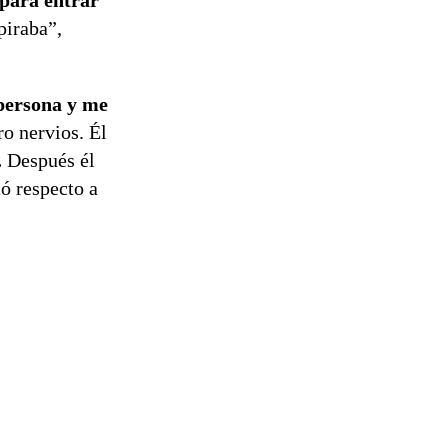
 para entrar
piraba”,
 persona y me
o nervios. Él
.
Después él
ó respecto a