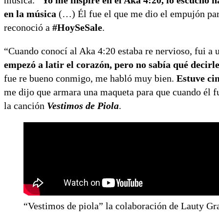
música.
“Yo me inspiré en el Aka 4:20, lo escucho 
en la música
(…) Él fue el que me dio el empujón par
reconoció a
#HoySeSale
.
“Cuando conocí al Aka 4:20 estaba re nervioso, fui a 
empezó a latir el corazón, pero no sabía qué decirle
fue re bueno conmigo, me habló muy bien.
Estuve ci
me dijo que armara una maqueta para que cuando él fu
la canción
Vestimos de Piola
.
“Vestimos de piola” la colaboración de Lauty G