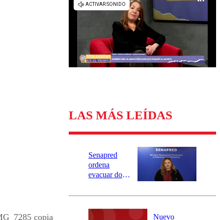
Universidad Católica
Política
Universidad de Chile
Sustentabilidad
LAS MÁS LEÍDAS
Senapred
ordena
evacuar dos
sectores de
Carahue por
desborde del
río Damas:
MG_7285 copia
Nuevo