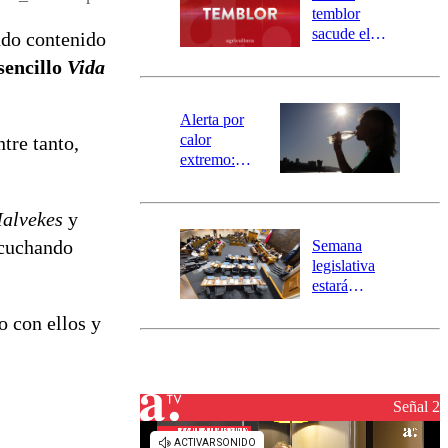
activa
temblor
mensajería
sacude el
ndo contenido
SAE
norte del país:
sencillo
Vida
revisa la
magnitud y el
epicentro
Alerta por
calor
tre tanto,
extremo:
Senapred
activa Alerta
alvekes
y
Temprana
Preventiva en
scuchando
Semana
tres comunas
legislativa
estará
marcada por
o con ellos y
el fin de la
tramitación
del proyecto
de
reconstrucción
Señal 2