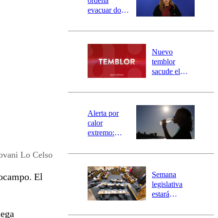
ordena
evacuar dos
sectores de
Carahue por
desborde del
río Damas:
Nuevo
activa
temblor
mensajería
sacude el
SAE
norte del país:
revisa la
magnitud y el
epicentro
Alerta por
calor
extremo:
Senapred
activa Alerta
ovani Lo Celso
Temprana
Preventiva en
Semana
iocampo. El
tres comunas
legislativa
estará
marcada por
lega
el fin de la