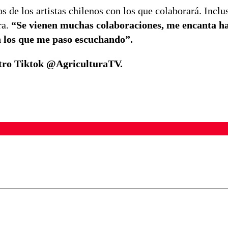
s de los artistas chilenos con los que colaborará. Inclu
ra.
“Se vienen muchas colaboraciones, me encanta h
on los que me paso escuchando”.
stro Tiktok @AgriculturaTV.
ados para garantizar un diálogo respetuoso.
Correo