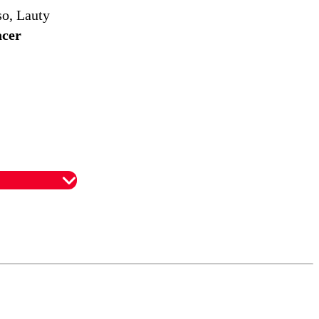
so, Lauty
acer