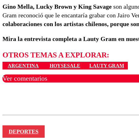
Gino Mella, Lucky Brown y King Savage
son alguno
Gram reconoció que le encantaría grabar con Jairo Ve
colaboraciones con los artistas chilenos, porque s
Mira la entrevista completa a Lauty Gram en nue
OTROS TEMAS A EXPLORAR:
ARGENTINA
HOYSESALE
LAUTY GRAM
Ver comentarios
Los comentarios son moder
Nombre
DEPORTES