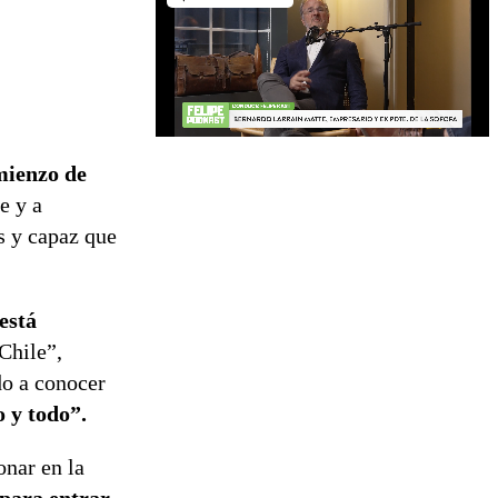
mienzo de
e y a
es y capaz que
está
 Chile”,
do a conocer
o y todo”.
onar en la