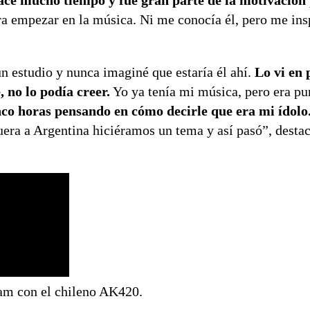
hace mucho tiempo y fue gran parte de la motivación
a empezar en la música. Ni me conocía él, pero me ins
un estudio y nunca imaginé que estaría él ahí.
Lo vi en
, no lo podía creer.
Yo ya tenía mi música, pero era pur
nco horas pensando en cómo decirle que era mi ídolo
era a Argentina hiciéramos un tema y así pasó”, destac
ram con el chileno AK420.