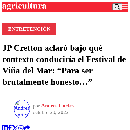
ENTRETENCIÓN
Podcast
JP Cretton aclaró bajo qué
Frecuencias
Agricultura TV
contexto conduciría el Festival de
Deportes
Viña del Mar: “Para ser
Entretención
Colo Colo
Noticias
brutalmente honesto…”
Motor
Vida Social
Otros Deportes
Dato Practico
Publicaciones en medios
Seleccion Chilena
Economía
Opinión
Torneo Internacional
Internacional
por
Andrés Cortés
Programas
Torneo Nacional
Nacional
octubre 20, 2022
Comercial
Universidad Católica
Política
Universidad de Chile
Sustentabilidad