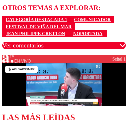
OTROS TEMAS A EXPLORAR:
CATEGORÍA DESTACADA 1
COMUNICADOR
FESTIVAL DE VIÑA DEL MAR
JEAN PHILIPPE CRETTON
NOPORTADA
Ver comentarios
Señal 1
EN VIVO
Los comentarios son moderados para garantizar un
diálogo respetuoso.
Nombre
Correo
LAS MÁS LEÍDAS