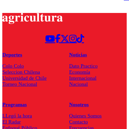
Deportes
Noticias
Colo Colo
Dato Practico
Seleccion Chilena
Economía
Universidad de Chile
Internacional
Torneo Nacional
Nacional
Programas
Nosotros
LLegó la hora
Quienes Somos
El Radar
Contacto
Enfoqué Público
Frecuencias